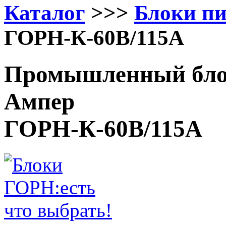
Каталог
>>>
Блоки п
ГОРН-К-60В/115А
Промышленный блок
Ампер
ГОРН-К-60В/115А