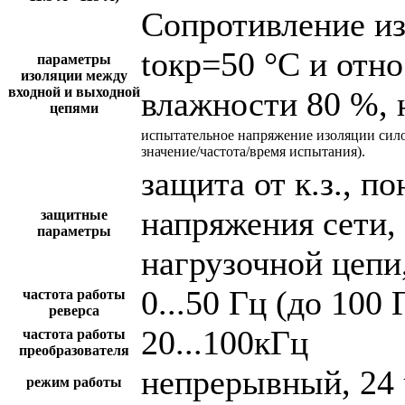
Сопротивление и
tокр=50 °С и отн
параметры
изоляции между
входной и выходной
влажности 80 %, 
цепями
испытательное напряжение изоляции сил
значение/частота/время испытания).
защита от к.з., 
напряжения сети,
защитные
параметры
нагрузочной цепи,
0...50 Гц (до 100 
частота работы
реверса
20...100кГц
частота работы
преобразователя
непрерывный, 24 
режим работы