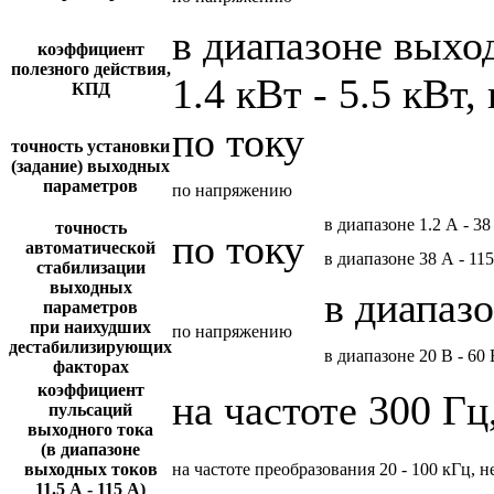
в диапазоне вых
коэффициент
полезного действия,
1.4 кВт - 5.5 кВт,
КПД
по току
точность установки
(задание) выходных
параметров
по напряжению
в диапазоне 1.2 А - 38
точность
по току
автоматической
в диапазоне 38 А - 11
стабилизации
выходных
в диапазо
параметров
при наихудших
по напряжению
дестабилизирующих
в диапазоне 20 В - 60 
факторах
коэффициент
на частоте 300 Гц
пульсаций
выходного тока
(в диапазоне
выходных токов
на частоте преобразования 20 - 100 кГц, н
11.5 А - 115 А)