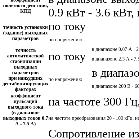
полезного действия,
0.9 кВт - 3.6 кВт,
КПД
по току
точность установки
(задание) выходных
параметров
по напряжению
в диапазоне 0.07 А - 2
точность
по току
автоматической
в диапазоне 2.3 А - 7,
стабилизации
выходных
в диапаз
параметров
при наихудших
по напряжению
дестабилизирующих
в диапазоне 200 В - 6
факторах
коэффициент
на частоте 300 Гц
пульсаций
выходного тока
(в диапазоне
выходных токов 0.7
на частоте преобразования 20 - 100 кГц, н
А - 7,5 А)
Сопротивление и