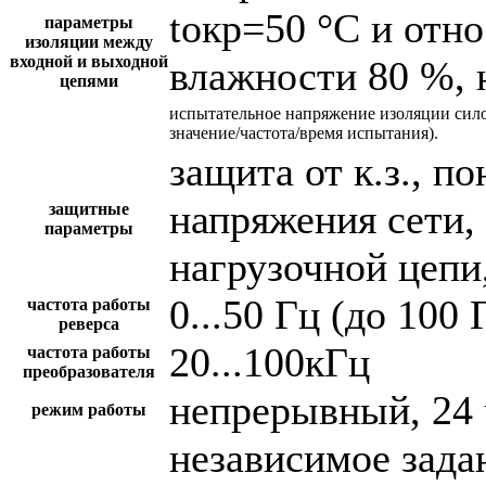
tокр=50 °С и отн
параметры
изоляции между
входной и выходной
влажности 80 %, 
цепями
испытательное напряжение изоляции сил
значение/частота/время испытания).
защита от к.з., 
напряжения сети,
защитные
параметры
нагрузочной цепи,
0...50 Гц (до 100 
частота работы
реверса
20...100кГц
частота работы
преобразователя
непрерывный, 24 
режим работы
независимое зада