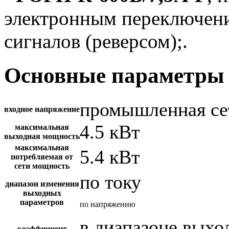
электронным переключен
сигналов (реверсом);.
Основные параметры 
промышленная се
входное напряжение
4.5 кВт
максимальная
выходная мощность
максимальная
5.4 кВт
потребляемая от
сети мощность
по току
диапазон изменения
выходных
параметров
по напряжению
в диапазоне вых
коэффициент