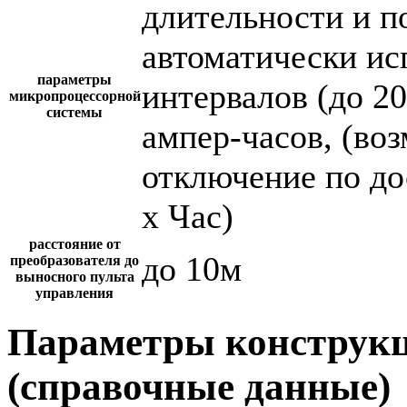
длительности и п
автоматически и
параметры
интервалов (до 2
микропроцессорной
системы
ампер-часов, (во
отключение по до
х Час)
расстояние от
до 10м
преобразователя до
выносного пульта
управления
Параметры конструкц
(справочные данные)