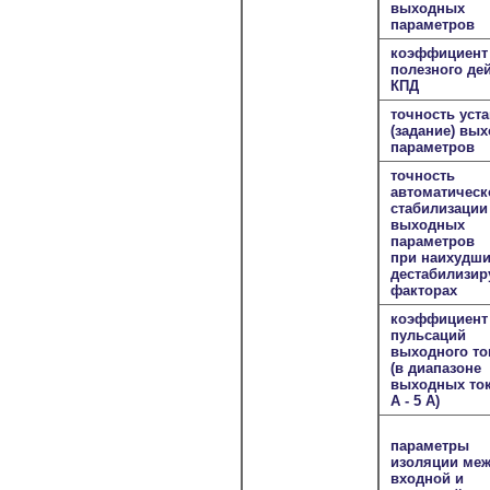
выходных
параметров
коэффициент
полезного де
КПД
точность уст
(задание) вы
параметров
точность
автоматическ
стабилизации
выходных
параметров
при наихудш
дестабилизи
факторах
коэффициент
пульсаций
выходного то
(в диапазоне
выходных ток
А - 5 А)
параметры
изоляции ме
входной и