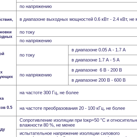
по напряжению
в диапазоне выходных мощностей 0.6 кВт - 2.4 кВт, не
йствия,
ановки
по току
ходных
по напряжению
в диапазоне 0.05 А - 1.7 А
ой
по току
в диапазоне 1.7 А - 5 А
в диапазоне 6 В - 200 В
их
по напряжению
рующих
в диапазоне 200 В - 600 В
на частоте 300 Гц, не более
ка
ов 0.5
на частоте преобразования 20 - 100 кГц, не более
Сопротивление изоляции при tокр=50 °С и относитель
влажности 80 %, не менее
жду
испытательное напряжение изоляции силового