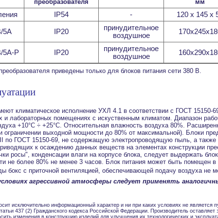
преобразователя
мм
ления
IP54
-
120 х 145 х 
принудительное
/5А
IP20
170х245х18
воздушное
принудительное
/5А-Р
IP20
160х290х18
воздушное
преобразователя приведены только для блоков питания сети 380 В.
луатации
меют климатическое исполнение УХЛ 4.1 в соответствии с ГОСТ 15150-6
х и лабораторных помещениях с искуственным климатом. Диапазон рабо
духа +10°С ÷ +25°С. Относительная влажность воздуха 80%. Расширен
ри ограничении выходной мощности до 80% от максимальной). Блоки пре
II по ГОСТ 15150-69, не содержащую электропроводящую пыль, а также 
приводящих к осаждению данных веществ на элементах конструкции пре
чки росы", конденсации влаги на корпусе блока, следует выдержать блок
ти не более 80% не менее 3 часов. Блок питания может быть помещен в
ды бокс с приточной вентиляцией, обеспечивающей подачу воздуха не м
условиях агрессивной атмосферы следует применять аналогичны
осит исключительно информационный характер и ни при каких условиях не является п
атьи 437 (2) Гражданского кодекса Российской Федерации. Производитель оставляет з
сить изменения в конструкцию изделий для улучшения их технологических и эксплуат