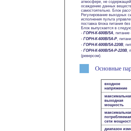
атмосфере, не содержащей 
осаждению данных веществ 
самостоятельно. Блок расс
Регулирование выходных с
исполнения пульта управле
поставка блока питания бе
Блок выпускается в следу
-
ГОРН-К-600В/5А
, питание
-
ГОРН-К-600В/5А-Р
, питан
-
ГОРН-К-600В/5А-220В
, пи
-
ГОРН-К-600В/5А-Р-220В
, 
(реверсом).
Основные пар
входное
напряжение
максимальна
выходная
мощность
максимальна
потребляемая
сети мощност
диапазон изм