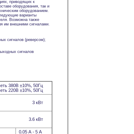
циях, приводящих к
оставе оборудования, так и
ехническим оборудованием.
следующие варианты
теля. Возможна также
ия им внешними сигналами.
ных сигналов (реверсом);
 выходных сигналов
еть 380В ±10%, 50Гц
сеть 220В ±10%, 50Гц
3 кВт
3.6 кВт
0.05 А - 5 А