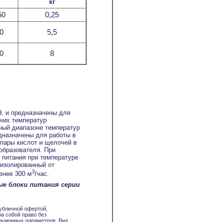
кг
50
0,25
0
5,5
0
8
9, и предназначены для
чих температур
ный диапазоне температур
дназначены для работы в
пары кислот и щелочей в
образователя. При
 питания при температуре
 изолированный от
3
енее 300 м
/час.
е блоки питания серии
убличной офертой,
а собой право без
ационных параметров. Вид,