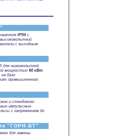
"
зователя
IP54
с
 высоковольтной
ямители с выходным
 для низковольтной
дной мощностью
60 кВт
.
на базе
овиях промышленного
овок и стендового
щные импульсные
льсы c напряжением до
ия "ГОРН-ВТ"
ачен для замены