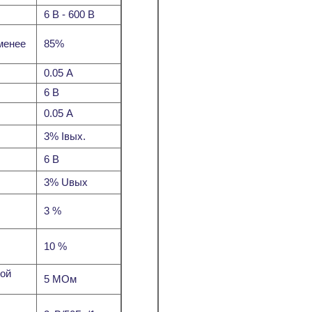
6 В - 600 В
 менее
85%
0.05 А
6 В
0.05 А
3% Iвых.
6 В
3% Uвых
3 %
10 %
ной
5 МОм