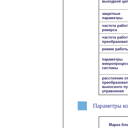
выходной це
защитные
параметры
частота рабо
реверса
частота рабо
преобразоват
режим работ
параметры
микропроцес
системы
расстояние о
преобразоват
выносного пу
управления
Параметры ко
Марка бл