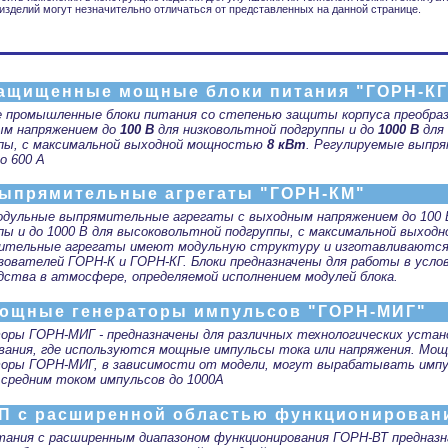
изделий могут незначительно отличаться от представленных на данной странице.
ащищенные мощные блоки питания "ГОРН-КГ
 промышленные блоки питания со степенью защиты корпуса преобра
ым напряжением до
100 В
для низковольтной подгруппы и до
1000 В
для
пы, с максимальной выходной мощностью
8 кВт
. Регулируемые выпр
о 600 А
ыпрямительные агрегаты "ГОРН-КМ"
дульные выпрямительные агрегаты с выходным напряжением до 100 В
пы и до 1000 В для высоковольтной подгруппы, с максимальной выхо
ительные агрегаты имеют модульную структуру и изготавливаются 
зователей ГОРН-К и ГОРН-КГ. Блоки предназначены для работы в усл
дства в атмосфере, определяемой исполнением модулей блока.
ощные генераторы импульсов "ГОРН-МИГ"
оры ГОРН-МИГ - предназначены для различных технологических устан
вания, где используются мощные импульсы тока или напряжения. Мо
оры ГОРН-МИГ, в зависимости от модели, могут вырабатывать импу
 средним током импульсов до 1000А
П с расширенной областью функционирован
тания с расширенным диапазоном функционирования ГОРН-ВТ предназн