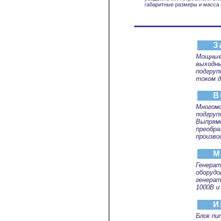
габаритные размеры и масса 
З
Мощные
выходн
подгруп
током д
В
Многомо
подгруп
Выпрям
преобра
произво
М
Генерат
оборудо
генерат
1000В и
И
Блок пи