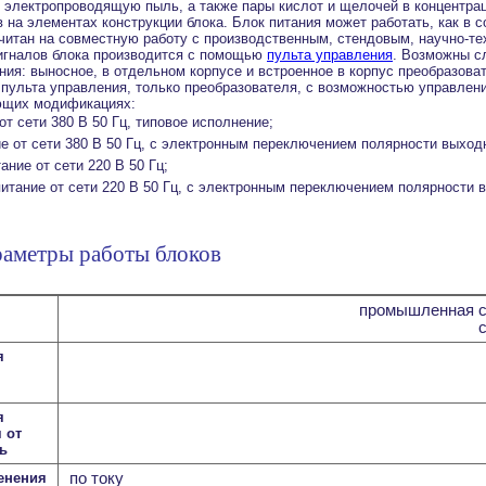
электропроводящую пыль, а также пары кислот и щелочей в концентра
на элементах конструкции блока. Блок питания может работать, как в с
читан на совместную работу с производственным, стендовым, научно-т
игналов блока производится с помощью
пульта управления
. Возможны 
ния: выносное, в отдельном корпусе и встроенное в корпус преобразова
з пульта управления, только преобразователя, с возможностью управлен
ющих модификациях:
 от сети 380 В 50 Гц, типовое исполнение;
ие от сети 380 В 50 Гц, с электронным переключением полярности выход
тание от сети 220 В 50 Гц;
питание от сети 220 В 50 Гц, с электронным переключением полярности
аметры работы блоков
промышленная с
я
я
 от
ь
енения
по току