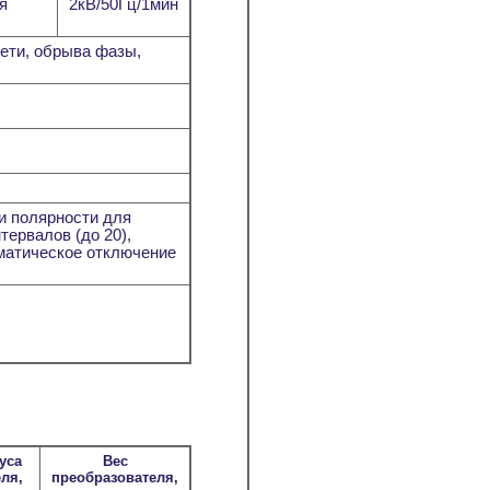
я
2кВ/50Гц/1мин
сети, обрыва фазы,
и полярности для
ервалов (до 20),
оматическое отключение
уса
Вес
ля,
преобразователя,