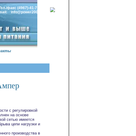
Тел./факс (4967)-41-71-33
mail: info@power2000.ru
такты
Ампер
сти с регулировкой
лнен на основе
вой сетью имеется
брыва цепи нагрузки и
нного производства в