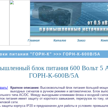
Главная
Каталог
Заказ
Кон
оки питания "ГОРН-К"
>>> ГОРН-К-600В/5А
ышленный блок питания 600 Вольт 5 
ГОРН-К-600В/5А
Краткое описание:
Высоковольтный блок питания большой мощно
выходных сигналов в ручном режиме и автоматически. Блок выпо
льного типа AC/DC. Между выходными клеммами блока и входной сило
лок питания имеет защиту от короткого замыкания, перегрузок по току, о
иловой сети.
ь защиты корпуса IP20 и предназначен для работы в условиях промышле