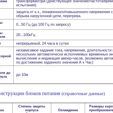
трансформатора (действующее значение/частота/врем
пями
испытания).
защита от к.з., пониженного/повышенного напряжения 
обрыва нагрузочной цепи, перегрева.
ты
0...50 Гц (до 100 Гц по запросу)
ты
20...100кГц
еля
ы
непрерывный, 24 часа в сутки
независимое задание тока, напряжения, длительности 
нескольких автоматически исполняемых временных инт
сорной
вычисление и индикация ампер-часов, (возможно авт
по достижению заданного значения А х Час)
т
еля до
до 10м
льта
нструкции блоков питания
(справочные данные)
Степень защиты
Размеры корп
ока
корпуса
Охлаждение
преобразовате