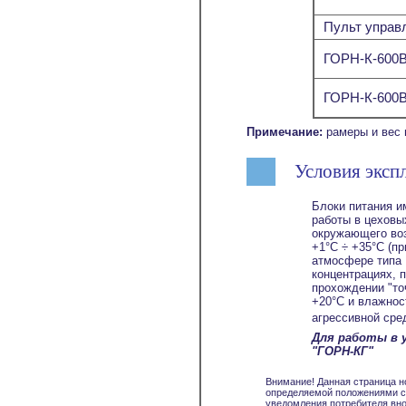
Пульт управ
ГОРН-К-600В
ГОРН-К-600В
Примечание:
рамеры и вес 
Условия эксп
Блоки питания и
работы в цеховы
окружающего воз
+1°С ÷ +35°С (п
атмосфере типа 
концентрациях, 
прохождении "то
+20°С и влажнос
агрессивной сре
Для работы в 
"ГОРН-КГ"
Внимание! Данная страница н
определяемой положениями ст
уведомления потребителя вно