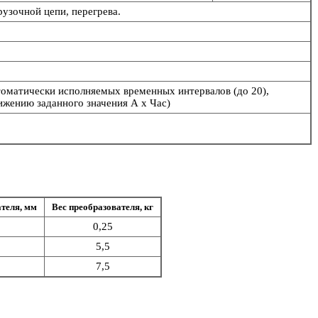
рузочной цепи, перегрева.
втоматически исполняемых временных интервалов (до 20),
ижению заданного значения А х Час)
теля, мм
Вес преобразователя, кг
0,25
5,5
7,5