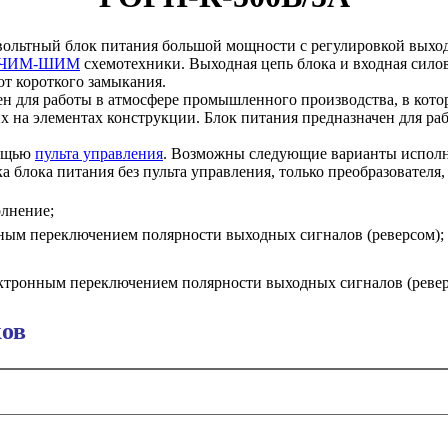
ольтный блок питания большой мощности с регулировкой выход
ЧИМ-ШИМ
схемотехники. Выходная цепь блока и входная силов
от короткого замыкания.
ен для работы в атмосфере промышленного производства, в кото
х на элементах конструкции. Блок питания предназначен для р
мощью
пульта управления
. Возможны следующие варианты исполне
ка блока питания без пульта управления, только преобразовател
олнение;
ронным переключением полярности выходных сигналов (реверсом);
электронным переключением полярности выходных сигналов (ревер
ков