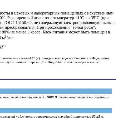
работы в цеховых и лабораторных помещениях с искуственным
80%. Расширенный диапазоне температур +1°С ÷ +35°С (при
 по ГОСТ 15150-69, не содержащую электропроводящую пыль, а
ии преобразователя. При прохождении "точки росы",
е 80% не менее 3 часов. Блок питания может быть помещен в
3
0 м
/час.
КГ"
оложениями статьи 437 (2) Гражданского кодекса Российской Федерации.
 эксплуатационных параметров. Вид, габаритные размеры и масса
низковольтной подгруппы и до
1000 В
для высоковольтной подгруппы, с
ковольтной подгруппы, с максимальной выходной мощностью
60 кВт
.