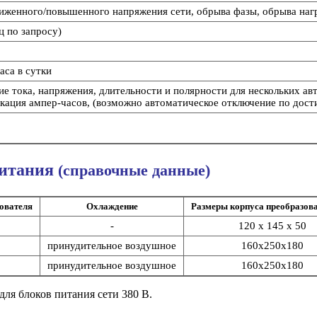
ониженного/повышенного напряжения сети, обрыва фазы, обрыва наг
Гц по запросу)
аса в сутки
ие тока, напряжения, длительности и полярности для нескольких а
кация ампер-часов, (возможно автоматическое отключение по дост
питания
(справочные данные)
зователя
Охлаждение
Размеры корпуса преобразова
-
120 х 145 х 50
принудительное воздушное
160х250х180
принудительное воздушное
160х250х180
для блоков питания сети 380 В.