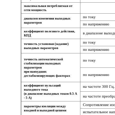
максимальная потребляемая от
сети мощность
по току
диапазон изменения выходных
параметров
по напряжению
коэффициент полезного действия,
в диапазоне выход
КПД
по току
точность установки (задание)
выходных параметров
по напряжению
точность автоматической
по току
стабилизации выходных
параметров
при наихудших
по напряжению
дестабилизирующих факторах
коэффициент пульсаций
на частоте 300 Гц,
выходного тока
(в диапазоне выходных токов 0.5 А
на частоте преобра
- 5 А)
Сопротивление изо
параметры изоляции между
входной и выходной цепями
испытательное нап