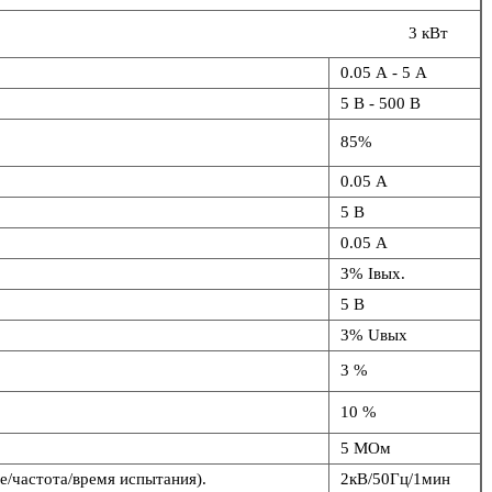
3 кВт
0.05 А - 5 А
5 В - 500 В
85%
0.05 А
5 В
0.05 А
3% Iвых.
5 В
3% Uвых
3 %
10 %
5 МОм
/частота/время испытания).
2кВ/50Гц/1мин