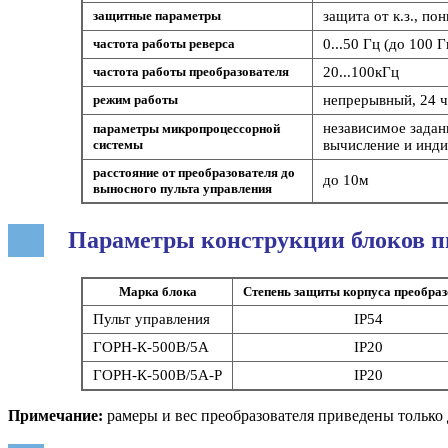
защитные параметры
защита от к.з., п
частота работы реверса
0...50 Гц (до 100 
частота работы преобразователя
20...100кГц
режим работы
непрерывный, 24 ч
независимое задан
параметры микропроцессорной
системы
вычисление и инди
расстояние от преобразователя до
до 10м
выносного пульта управления
Параметры конструкции блоков 
Марка блока
Степень защиты корпуса преобра
Пульт управления
IP54
ГОРН-К-500В/5А
IP20
ГОРН-К-500В/5А-Р
IP20
Примечание:
рамеры и вес преобразователя приведены только 