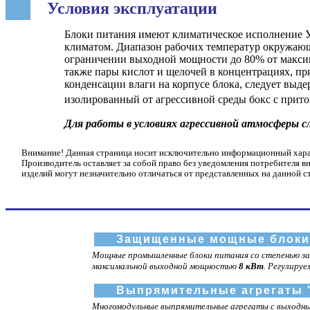
Условия эксплуатации
Блоки питания имеют климатическое исполнение У
климатом. Диапазон рабочих температур окружающ
ограничении выходной мощности до 80% от максим
также пары кислот и щелочей в концентрациях, п
конденсации влаги на корпусе блока, следует выд
изолированный от агрессивной среды бокс с прито
Для работы в условиях агрессивной атмосферы 
Внимание! Данная страница носит исключительно информационный характ
Производитель оставляет за собой право без уведомления потребителя в
изделий могут незначительно отличаться от представленных на данной с
Защищенные мощные блоки 
Мощные промышленные блоки питания со степенью з
максимальной выходной мощностью
8 кВт
. Регулиру
Выпрямительные агрегаты 
Многомодульные выпрямительные агрегаты с выходным