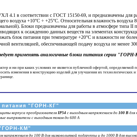
ХЛ 4.1 в соответствии с ГОСТ 15150-69, и предназначены для 
его воздуха +10°С ÷ +25°С. Относительная влажность воздуха 
альной). Блоки предназначены для работы в атмосфере типа II
риводящих к осаждению данных веществ на элементах конструкц
ержать блок питания при температуре +20°С и влажности не боле
чной вентиляцией, обеспечивающей подачу воздуха не менее 30
следует применять аналогичные блоки питания серии "ГОРН-
ер и ни при каких условиях не является публичной офертой, определяемой п
носить изменения в конструкцию изделий для улучшения их технологических и
транице.
питания "ГОРН-КГ"
ащиты корпуса преобразователя
IP54
с выходным напряжением до
100 В
для 
емые выпрямители с выходным током до 600 А
"ГОРН-КМ"
 напряжением до 100 В для низковольтной подгруппы и до 1000 В для высо