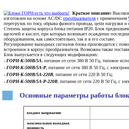
Краткое описание:
Высоков
изготовлен на основе AC/DC
преобразователя
с применением
перегрузок по току, обрыва фазного провода, цепи нагрузки и 
Степень защиты корпуса блока питания IP20. Блок предназнач
щелочей и кислот, при которых возникает осаждение последни
оборудованием, как самостоятельно, так и в его составе.
Регулирование выходных сигналов блока производится с по
встроенное в корпус преобразователя. Возможна также постав
Блок выпускается в следующих модификациях:
-
ГОРН-К-500В/5А
, питание от сети 380 В 50 Гц, типовое исп
-
ГОРН-К-500В/5А-Р
, питание от сети 380 В 50 Гц, с элект
-
ГОРН-К-500В/5А-220В
, питание от сети 220 В 50 Гц;
-
ГОРН-К-500В/5А-Р-220В
, питание от сети 220 В 50 Гц, с 
Основные параметры работы бло
входное напряжение
максимальная выходная
мощность