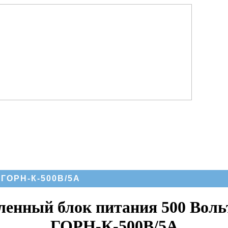
 ГОРН-К-500В/5А
нный блок питания 500 Воль
ГОРН-К-500В/5А