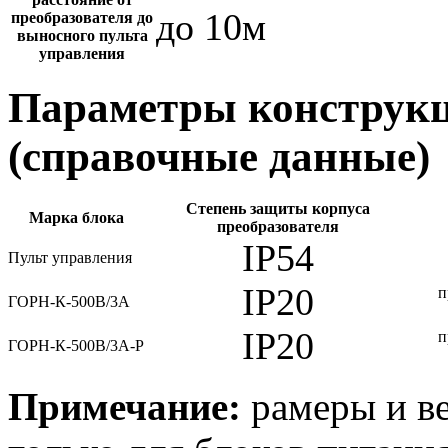
до 10м
преобразователя до
выносного пульта
управления
Параметры конструкц
(справочные данные)
Степень защиты корпуса
Марка блока
преобразователя
IP54
Пульт управления
IP20
п
ГОРН-К-500В/3А
IP20
п
ГОРН-К-500В/3А-Р
Примечание:
рамеры и ве