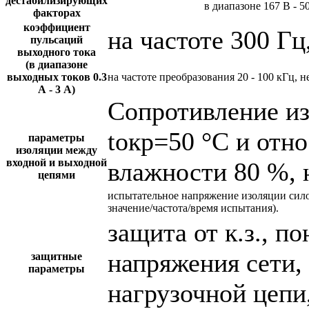
дестабилизирующих
в диапазоне 167 В - 5
факторах
коэффициент
на частоте 300 Гц
пульсаций
выходного тока
(в диапазоне
выходных токов 0.3
на частоте преобразования 20 - 100 кГц, н
А - 3 А)
Сопротивление и
tокр=50 °С и отн
параметры
изоляции между
входной и выходной
влажности 80 %, 
цепями
испытательное напряжение изоляции сил
значение/частота/время испытания).
защита от к.з., 
напряжения сети,
защитные
параметры
нагрузочной цепи,