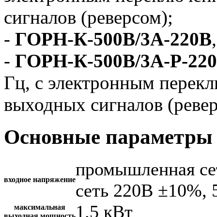
сигналов (реверсом);
-
ГОРН-К-500В/3А-220В
-
ГОРН-К-500В/3А-Р-22
Гц, с электронным перек
выходных сигналов (ревер
Основные параметры 
промышленная се
входное напряжение
сеть 220В ±10%, 
1.5 кВт
максимальная
выходная мощность