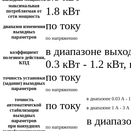
максимальная
1.8 кВт
потребляемая от
сети мощность
по току
диапазон изменения
выходных
параметров
по напряжению
в диапазоне вых
коэффициент
полезного действия,
0.3 кВт - 1.2 кВт,
КПД
по току
точность установки
(задание) выходных
параметров
по напряжению
в диапазоне 0.03 А - 
точность
по току
автоматической
в диапазоне 1 А - 3 А
стабилизации
выходных
в диапаз
параметров
при наихудших
по напряжению