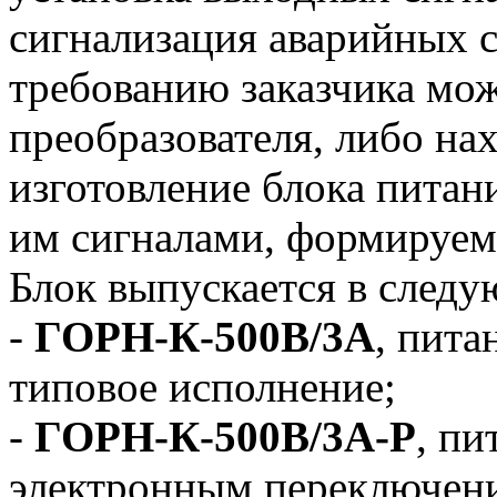
сигнализация аварийных с
требованию заказчика мо
преобразователя, либо на
изготовление блока питани
им сигналами, формируе
Блок выпускается в след
-
ГОРН-К-500В/3А
, пита
типовое исполнение;
-
ГОРН-К-500В/3А-Р
, пи
электронным переключен