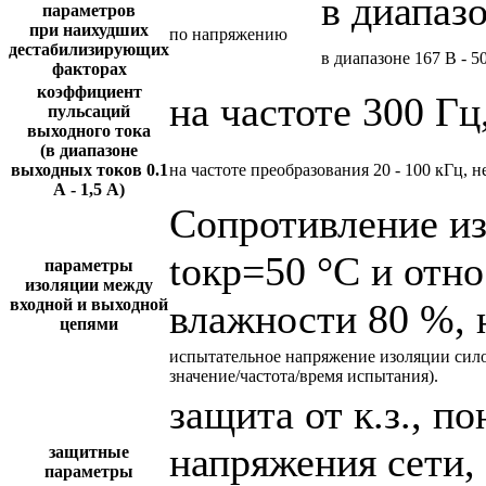
в диапаз
параметров
при наихудших
по напряжению
дестабилизирующих
в диапазоне 167 В - 5
факторах
коэффициент
на частоте 300 Гц
пульсаций
выходного тока
(в диапазоне
выходных токов 0.1
на частоте преобразования 20 - 100 кГц, н
А - 1,5 А)
Сопротивление и
tокр=50 °С и отн
параметры
изоляции между
входной и выходной
влажности 80 %, 
цепями
испытательное напряжение изоляции сил
значение/частота/время испытания).
защита от к.з., 
напряжения сети,
защитные
параметры