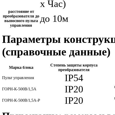
х Час)
расстояние от
до 10м
преобразователя до
выносного пульта
управления
Параметры конструкц
(справочные данные)
Степень защиты корпуса
Марка блока
преобразователя
IP54
Пульт управления
IP20
ГОРН-К-500В/1,5А
IP20
ГОРН-К-500В/1,5А-Р