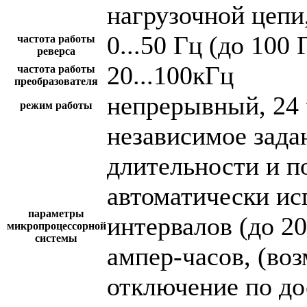
нагрузочной цепи,
0...50 Гц (до 100 
частота работы
реверса
20...100кГц
частота работы
преобразователя
непрерывный, 24 
режим работы
независимое зада
длительности и п
автоматически и
параметры
интервалов (до 2
микропроцессорной
системы
ампер-часов, (во
отключение по до