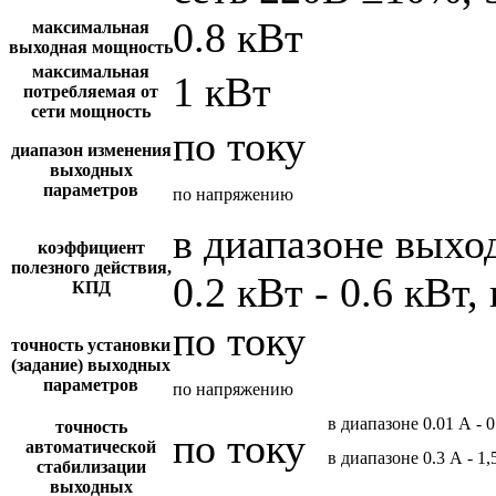
0.8 кВт
максимальная
выходная мощность
максимальная
1 кВт
потребляемая от
сети мощность
по току
диапазон изменения
выходных
параметров
по напряжению
в диапазоне вых
коэффициент
полезного действия,
0.2 кВт - 0.6 кВт,
КПД
по току
точность установки
(задание) выходных
параметров
по напряжению
в диапазоне 0.01 А - 0
точность
по току
автоматической
в диапазоне 0.3 А - 1,
стабилизации
выходных