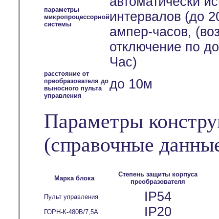
автоматически и
параметры
интервалов (до 2
микропроцессорной
системы
ампер-часов, (во
отключение по до
Час)
расстояние от
до 10м
преобразователя до
выносного пульта
управления
Параметры констру
(справочные данны
Степень защиты корпуса
Марка блока
преобразователя
IP54
Пульт управления
IP20
ГОРН-К-480В/7,5А