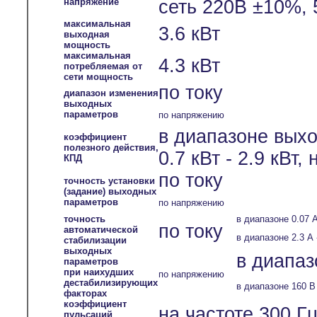
напряжение
сеть 220В ±10%, 
максимальная
3.6 кВт
выходная
мощность
максимальная
4.3 кВт
потребляемая от
сети мощность
по току
диапазон изменения
выходных
параметров
по напряжению
в диапазоне вых
коэффициент
полезного действия,
0.7 кВт - 2.9 кВт,
КПД
по току
точность установки
(задание) выходных
параметров
по напряжению
точность
в диапазоне 0.07 А
по току
автоматической
в диапазоне 2.3 А 
стабилизации
выходных
в диапаз
параметров
при наихудших
по напряжению
дестабилизирующих
в диапазоне 160 В 
факторах
коэффициент
на частоте 300 Гц
пульсаций