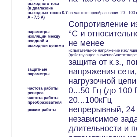
выходного тока
(в диапазоне
выходных токов 0.7
на частоте преобразования 20 - 100 
А - 7,5 А)
Сопротивление и
°С и относительн
параметры
изоляции между
входной и
не менее
выходной цепями
испытательное напряжение изоляци
(действующее значение/частота/вре
защита от к.з., 
защитные
напряжения сети
параметры
нагрузочной цепи
частота работы
0...50 Гц (до 100
реверса
частота работы
20...100кГц
преобразователя
непрерывный, 24 
режим работы
независимое зада
длительности и п