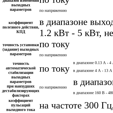
диапазон изменения
выходных
параметров
по напряжению
в диапазоне вых
коэффициент
полезного действия,
1.2 кВт - 5 кВт, н
КПД
по току
точность установки
(задание) выходных
параметров
по напряжению
в диапазоне 0.13 А - 4
точность
по току
автоматической
в диапазоне 4 А - 13 А
стабилизации
выходных
в диапазо
параметров
при наихудших
по напряжению
дестабилизирующих
в диапазоне 160 В - 48
факторах
коэффициент
на частоте 300 Гц
пульсаций
выходного тока