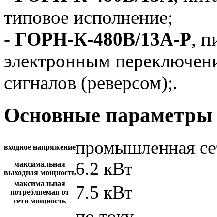
типовое исполнение;
-
ГОРН-К-480В/13А-Р
, п
электронным переключен
сигналов (реверсом);.
Основные параметры 
промышленная се
входное напряжение
6.2 кВт
максимальная
выходная мощность
максимальная
7.5 кВт
потребляемая от
сети мощность
по току