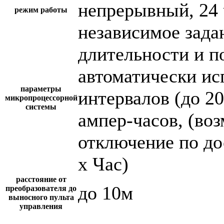
непрерывный, 24 
режим работы
независимое зада
длительности и п
автоматически и
параметры
интервалов (до 2
микропроцессорной
системы
ампер-часов, (во
отключение по до
х Час)
расстояние от
до 10м
преобразователя до
выносного пульта
управления