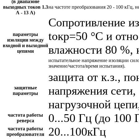
(в диапазоне
выходных токов 1.3
на частоте преобразования 20 - 100 кГц, н
А - 13 А)
Сопротивление и
tокр=50 °С и отн
параметры
изоляции между
входной и выходной
влажности 80 %, 
цепями
испытательное напряжение изоляции сил
значение/частота/время испытания).
защита от к.з., 
напряжения сети,
защитные
параметры
нагрузочной цепи,
0...50 Гц (до 100 
частота работы
реверса
20...100кГц
частота работы
преобразователя