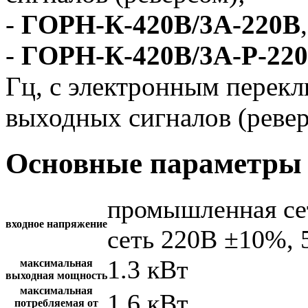
-
ГОРН-К-420В/3А-220В
-
ГОРН-К-420В/3А-Р-22
Гц, с электронным перек
выходных сигналов (ревер
Основные параметры 
промышленная се
входное напряжение
сеть 220В ±10%, 
1.3 кВт
максимальная
выходная мощность
максимальная
1.6 кВт
потребляемая от