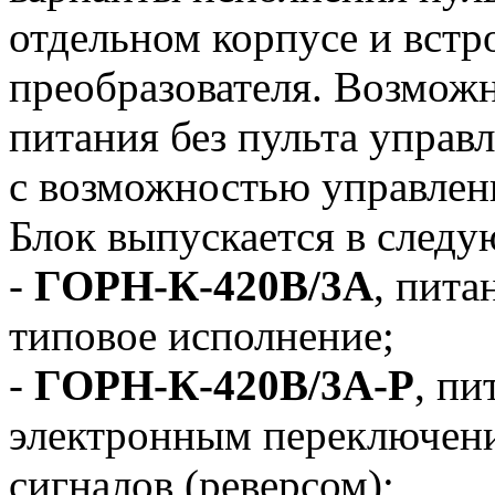
отдельном корпусе и встр
преобразователя. Возможн
питания без пульта управл
с возможностью управлен
Блок выпускается в след
-
ГОРН-К-420В/3А
, пита
типовое исполнение;
-
ГОРН-К-420В/3А-Р
, пи
электронным переключен
сигналов (реверсом);