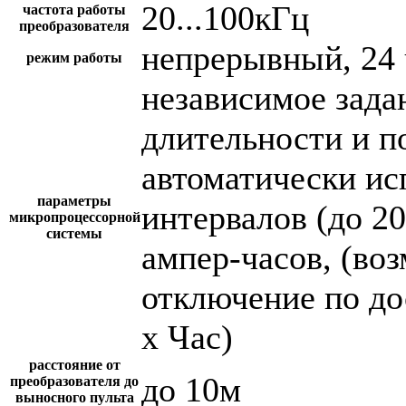
20...100кГц
частота работы
преобразователя
непрерывный, 24 
режим работы
независимое зада
длительности и п
автоматически и
параметры
интервалов (до 2
микропроцессорной
системы
ампер-часов, (во
отключение по до
х Час)
расстояние от
до 10м
преобразователя до
выносного пульта