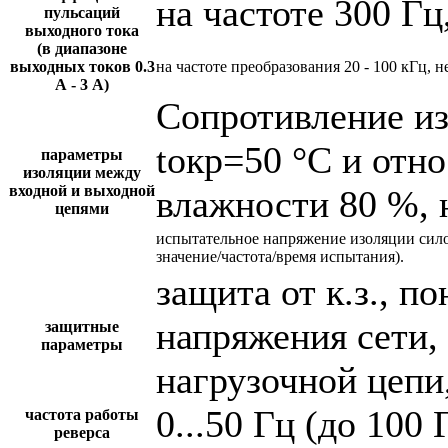
на частоте 300 Гц
пульсаций
выходного тока
(в диапазоне
выходных токов 0.3
на частоте преобразования 20 - 100 кГц, н
А - 3 А)
Сопротивление и
tокр=50 °С и отн
параметры
изоляции между
входной и выходной
влажности 80 %, 
цепями
испытательное напряжение изоляции сил
значение/частота/время испытания).
защита от к.з., 
напряжения сети,
защитные
параметры
нагрузочной цепи,
0...50 Гц (до 100 
частота работы
реверса