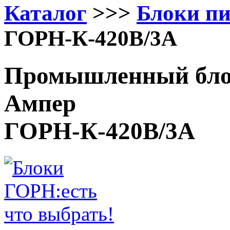
Каталог
>>>
Блоки п
ГОРН-К-420В/3А
Промышленный блок
Ампер
ГОРН-К-420В/3А