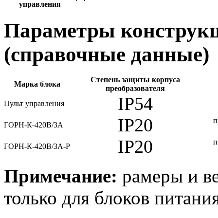
управления
Параметры конструкц
(справочные данные)
Степень защиты корпуса
Марка блока
преобразователя
IP54
Пульт управления
IP20
п
ГОРН-К-420В/3А
IP20
п
ГОРН-К-420В/3А-Р
Примечание:
рамеры и ве
только для блоков питания