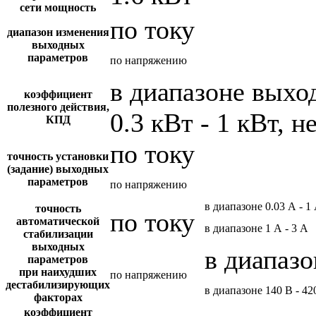
сети мощность
по току
диапазон изменения
выходных
параметров
по напряжению
в диапазоне вых
коэффициент
полезного действия,
0.3 кВт - 1 кВт, н
КПД
по току
точность установки
(задание) выходных
параметров
по напряжению
в диапазоне 0.03 А - 1
точность
по току
автоматической
в диапазоне 1 А - 3 А
стабилизации
выходных
в диапазо
параметров
при наихудших
по напряжению
дестабилизирующих
в диапазоне 140 В - 42
факторах
коэффициент