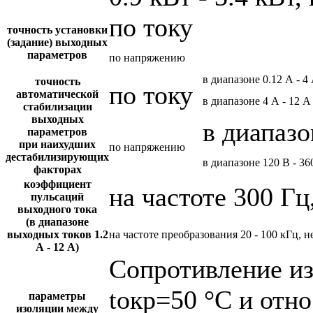
по току
точность установки
(задание) выходных
параметров
по напряжению
в диапазоне 0.12 А - 4
точность
по току
автоматической
в диапазоне 4 А - 12 А
стабилизации
выходных
в диапазо
параметров
при наихудших
по напряжению
дестабилизирующих
в диапазоне 120 В - 36
факторах
коэффициент
на частоте 300 Гц
пульсаций
выходного тока
(в диапазоне
выходных токов 1.2
на частоте преобразования 20 - 100 кГц, н
А - 12 А)
Сопротивление и
tокр=50 °С и отн
параметры
изоляции между