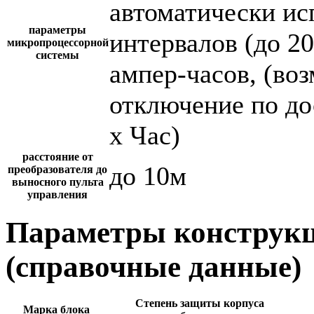
автоматически и
параметры
интервалов (до 2
микропроцессорной
системы
ампер-часов, (во
отключение по до
х Час)
расстояние от
до 10м
преобразователя до
выносного пульта
управления
Параметры конструкц
(справочные данные)
Степень защиты корпуса
Марка блока