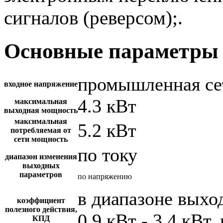
сигналов (реверсом);.
Основные параметры 
промышленная се
входное напряжение
4.3 кВт
максимальная
выходная мощность
максимальная
5.2 кВт
потребляемая от
сети мощность
по току
диапазон изменения
выходных
параметров
по напряжению
в диапазоне вых
коэффициент
полезного действия,
0.9 кВт - 3.4 кВт,
КПД