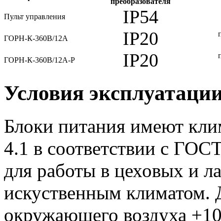
преобразователя
IP54
Пульт управления
IP20
ГОРН-К-360В/12А
IP20
ГОРН-К-360В/12А-Р
Условия эксплуатаци
Блоки питания имеют кли
4.1 в соответствии с ГОС
для работы в цеховых и 
искуственным климатом. 
окружающего воздуха +10