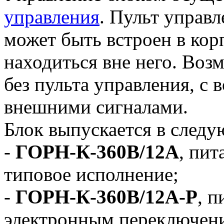
управления
. Пульт управл
может быть встроен в кор
находиться вне него. Воз
без пульта управления, с
внешними сигналами.
Блок выпускается в след
-
ГОРН-К-360В/12А
, пит
типовое исполнение;
-
ГОРН-К-360В/12А-Р
, п
электронным переключен