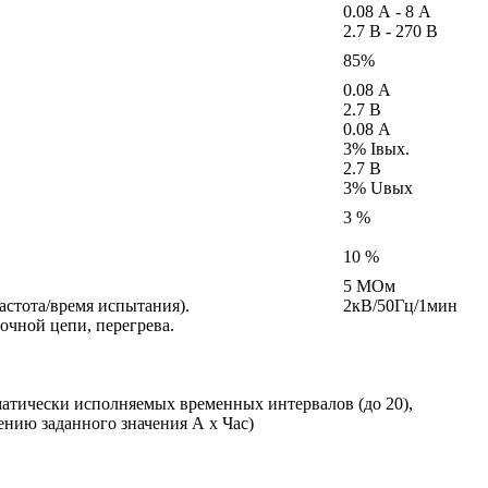
0.08 А - 8 А
2.7 В - 270 В
85%
0.08 А
2.7 В
0.08 А
3% Iвых.
2.7 В
3% Uвых
3 %
10 %
5 МОм
астота/время испытания).
2кВ/50Гц/1мин
очной цепи, перегрева.
матически исполняемых временных интервалов (до 20),
нию заданного значения А х Час)