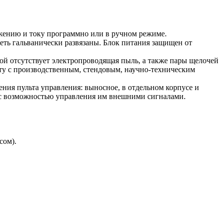
ению и току программно или в ручном режиме.
еть гальванически развязаны. Блок питания защищен от
ой отсутствует электропроводящая пыль, а также пары щелочей
оту с производственным, стендовым, научно-техническим
ия пульта управления: выносное, в отдельном корпусе и
я, с возможностью управления им внешними сигналами.
сом).