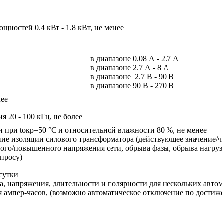
щностей 0.4 кВт - 1.8 кВт, не менее
в диапазоне 0.08 А - 2.7 А
в диапазоне 2.7 А - 8 А
в диапазоне 2.7 В - 90 В
в диапазоне 90 В - 270 В
лее
я 20 - 100 кГц, не более
 при tокр=50 °С и относительной влажности 80 %, не менее
ие изоляции силового трансформатора (действующее значение/ч
ного/повышенного напряжения сети, обрыва фазы, обрыва нагруз
апросу)
сутки
ка, напряжения, длительности и полярности для нескольких авто
 ампер-часов, (возможно автоматическое отключение по достиже