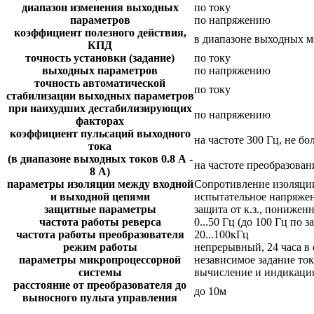
диапазон изменения выходных
по току
параметров
по напряжению
коэффициент полезного действия,
в диапазоне выходных мо
КПД
точность установки (задание)
по току
выходных параметров
по напряжению
точность автоматической
по току
стабилизации выходных параметров
при наихудших дестабилизирующих
по напряжению
факторах
коэффициент пульсаций выходного
на частоте 300 Гц, не бо
тока
(в диапазоне выходных токов 0.8 А -
на частоте преобразовани
8 А)
параметры изоляции между входной
Сопротивление изоляции
и выходной цепями
испытательное напряжен
защитные параметры
защита от к.з., понижен
частота работы реверса
0...50 Гц (до 100 Гц по з
частота работы преобразователя
20...100кГц
режим работы
непрерывный, 24 часа в 
параметры микропроцессорной
независимое задание то
системы
вычисление и индикация
расстояние от преобразователя до
до 10м
выносного пульта управления