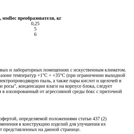
, мм
Вес преобразователя, кг
0,25
5
6
ховых и лабораторных помещениях с искуственным климатом.
азоне температур +1°С ÷ +35°С (при ограничении выходной
лектропроводящую пыль, а также пары кислот и щелочей в
росы", конденсации влаги на корпусе блока, следует
н в изолированный от агрессивной среды бокс с приточной
фертой, определяемой положениями статьи 437 (2)
изменения в конструкцию изделий для улучшения их
от представленных на данной странице.