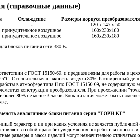
ия
(справочные данные)
я
Охлаждение
Размеры корпуса преобразователя
-
120 х 145 х 50
принудительное воздушное
160х230х180
принудительное воздушное
160х230х180
для блоков питания сети 380 В.
ответствии с ГОСТ 15150-69, и предназначены для работы в це
25°С. Относительная влажность воздуха 80%. Расширенный диап
работы в атмосфере типа II по ГОСТ 15150-69, не содержащую э
ементах конструкции преобразователя. При прохождении "точки 
е более 80% не менее 3 часов. Блок питания может быть помеще
/час.
рименять аналогичные блоки питания серии "ГОРН-КГ"
ый характер и ни при каких условиях не является публичной о
ставляет за собой право без уведомления потребителя вносить 
тные размеры и масса изделий могут незначительно отличаться 