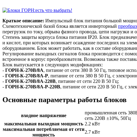
Краткое описание:
Импульсный блок питания большой мощнос
Схемотехнической базой блока является инверторный
преобраз
перегрузок по току, обрыва фазного провода, цепи нагрузки и 
Степень защиты корпуса блока питания IP20. Блок предназначе
и кислот, при которых возникает осаждение последних на эле
оборудованием. Блок может работать, как в составе оборудовани
Регулирование выходных сигналов блока производится с пом
встроенное в корпус преобразователя. Возможна также поставк
Блок выпускается в следующих модификациях:
-
ГОРН-К-270В/8А
, питание от сети 380 В 50 Гц, типовое исп
-
ГОРН-К-270В/8А-Р
, питание от сети 380 В 50 Гц, с электр
-
ГОРН-К-270В/8А-220В
, питание от сети 220 В 50 Гц;
-
ГОРН-К-270В/8А-Р-220В
, питание от сети 220 В 50 Гц, с 
Основные параметры работы блоков
промышленная сеть 380
входное напряжение
сеть 220В ±10%, 50Гц
максимальная выходная мощность
2.2 кВт
максимальная потребляемая от сети
2.7 кВт
мощность