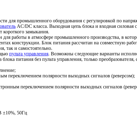
ти для промышленного оборудования с регулировкой по напряж
ователь
AC/DC класса. Выходная цепь блока и входная силовая с
от короткого замыкания.
н для работы в атмосфере промышленного производства, в котор
ментах конструкции. Блок питания рассчитан на совместную раб
я, так и самостоятельно.
ощью
пульта управления
. Возможны следующие варианты исполнен
а блока питания без пульта управления, только преобразовател
олнение;
онным переключением полярности выходных сигналов (реверсом);
электронным переключением полярности выходных сигналов (ревер
В ±10%, 50Гц