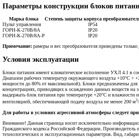
Параметры конструкции блоков питан
Марка блока
Степень защиты корпуса преобразовател
Пульт управления
IP54
ГОРН-К-270В/8А
IP20
ГОРН-К-270В/8А-Р
IP20
Примечание:
рамеры и вес преобразователя приведены только 
Условия эксплуатации
Блоки питания имеют климатическое исполнение УХЛ 4.1 в со
Диапазон рабочих температур окружающего воздуха +10°С ÷ +
мощности до 80% от максимальной). Блоки предназначены для 
концентрациях, приводящих к осаждению данных веществ на эл
выдержать блок питания при температуре +20°С и влажности н
3
вентиляцией, обеспечивающей подачу воздуха не менее 200 м
Для работы в условиях агрессивной атмосферы следует п
Внимание! Данная страница носит исключительно информационн
Гражданского кодекса Российской Федерации. Производитель о
технологических и эксплуатационных параметров. Вид, габари