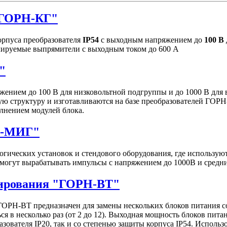
"ГОРН-КГ"
рпуса преобразователя
IP54
с выходным напряжением до
100 В
улируемые выпрямители с выходным током до 600 А
"
ением до 100 В для низковольтной подгруппы и до 1000 В для
ю структуру и изготавливаются на базе преобразователей ГОРН
лнением модулей блока.
Н-МИГ"
гических установок и стендового оборудования, где использу
могут вырабатывать импульсы c напряжением до 1000В и средн
нирования "ГОРН-ВТ"
ОРН-ВТ предназначен для замены нескольких блоков питания 
я в несколько раз (от 2 до 12). Выходная мощность блоков пита
зователя IP20, так и со степенью защиты корпуса IP54. Исполь