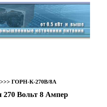
>>> ГОРН-К-270В/8А
270 Вольт 8 Ампер