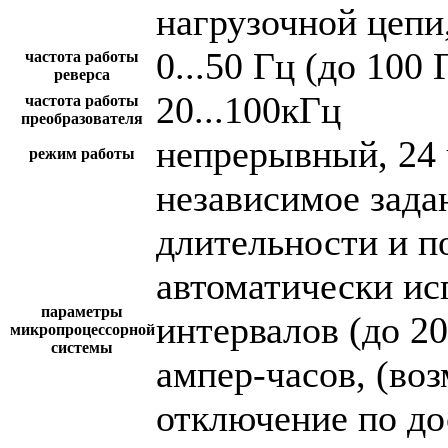
нагрузочной цепи,
0...50 Гц (до 100 
частота работы
реверса
20...100кГц
частота работы
преобразователя
непрерывный, 24 
режим работы
независимое зада
длительности и п
автоматически и
параметры
интервалов (до 2
микропроцессорной
системы
ампер-часов, (во
отключение по до