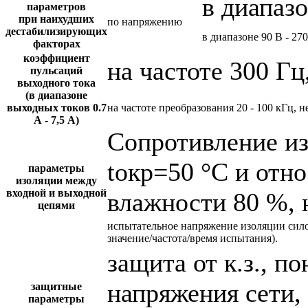
в диапазо
параметров
при наихудших
по напряжению
дестабилизирующих
в диапазоне 90 В - 27
факторах
коэффициент
на частоте 300 Гц
пульсаций
выходного тока
(в диапазоне
выходных токов 0.7
на частоте преобразования 20 - 100 кГц, н
А - 7,5 А)
Сопротивление и
tокр=50 °С и отн
параметры
изоляции между
входной и выходной
влажности 80 %, 
цепями
испытательное напряжение изоляции сил
значение/частота/время испытания).
защита от к.з., 
напряжения сети,
защитные
параметры