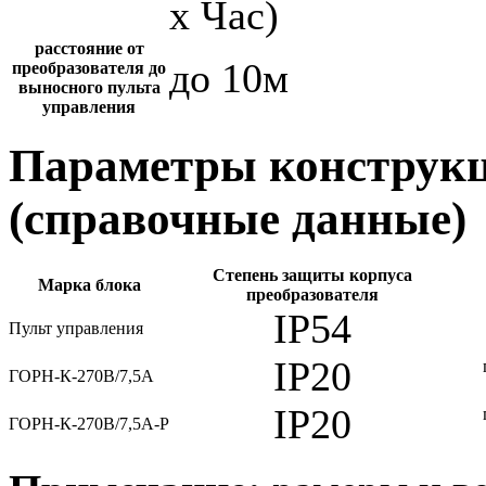
х Час)
расстояние от
до 10м
преобразователя до
выносного пульта
управления
Параметры конструкц
(справочные данные)
Степень защиты корпуса
Марка блока
преобразователя
IP54
Пульт управления
IP20
ГОРН-К-270В/7,5А
IP20
ГОРН-К-270В/7,5А-Р