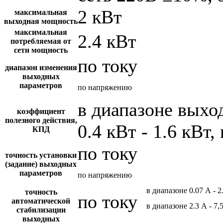
2 кВт
максимальная
выходная мощность
максимальная
2.4 кВт
потребляемая от
сети мощность
по току
диапазон изменения
выходных
параметров
по напряжению
в диапазоне вых
коэффициент
полезного действия,
0.4 кВт - 1.6 кВт,
КПД
по току
точность установки
(задание) выходных
параметров
по напряжению
в диапазоне 0.07 А - 2
точность
по току
автоматической
в диапазоне 2.3 А - 7,
стабилизации
выходных