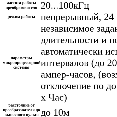
20...100кГц
частота работы
преобразователя
непрерывный, 24 
режим работы
независимое зада
длительности и п
автоматически и
параметры
интервалов (до 2
микропроцессорной
системы
ампер-часов, (во
отключение по до
х Час)
расстояние от
до 10м
преобразователя до
выносного пульта