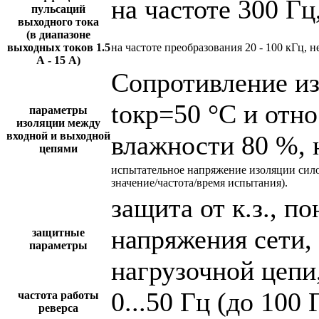
на частоте 300 Гц
пульсаций
выходного тока
(в диапазоне
выходных токов 1.5
на частоте преобразования 20 - 100 кГц, н
А - 15 А)
Сопротивление и
tокр=50 °С и отн
параметры
изоляции между
входной и выходной
влажности 80 %, 
цепями
испытательное напряжение изоляции сил
значение/частота/время испытания).
защита от к.з., 
напряжения сети,
защитные
параметры
нагрузочной цепи,
0...50 Гц (до 100 
частота работы
реверса