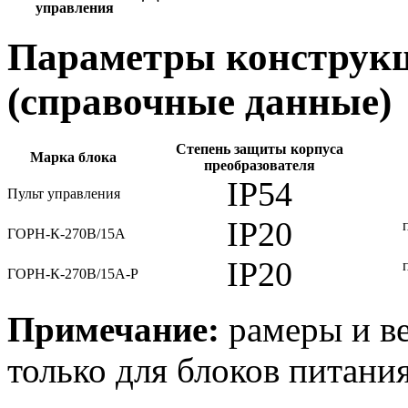
управления
Параметры конструкц
(справочные данные)
Степень защиты корпуса
Марка блока
преобразователя
IP54
Пульт управления
IP20
ГОРН-К-270В/15А
IP20
ГОРН-К-270В/15А-Р
Примечание:
рамеры и ве
только для блоков питания