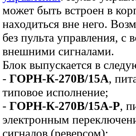
может быть встроен в кор
находиться вне него. Воз
без пульта управления, с
внешними сигналами.
Блок выпускается в след
-
ГОРН-К-270В/15А
, пит
типовое исполнение;
-
ГОРН-К-270В/15А-Р
, п
электронным переключен
сигналов (реверсом);