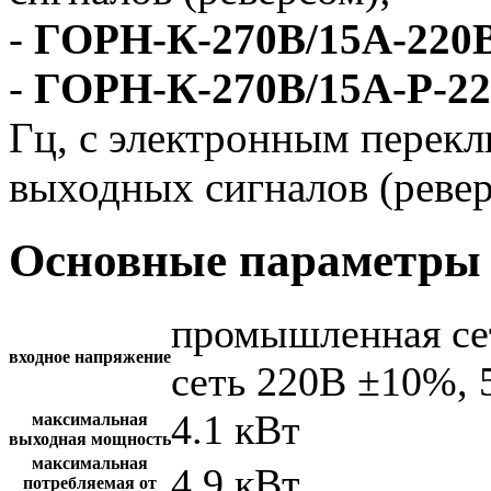
-
ГОРН-К-270В/15А-220
-
ГОРН-К-270В/15А-Р-2
Гц, с электронным перек
выходных сигналов (ревер
Основные параметры 
промышленная се
входное напряжение
сеть 220В ±10%, 
4.1 кВт
максимальная
выходная мощность
максимальная
4.9 кВт
потребляемая от