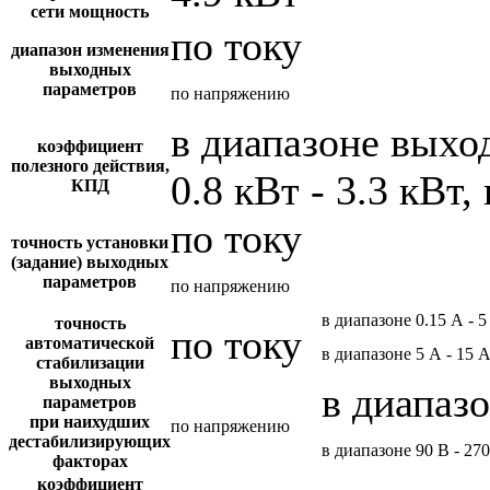
сети мощность
по току
диапазон изменения
выходных
параметров
по напряжению
в диапазоне вых
коэффициент
полезного действия,
0.8 кВт - 3.3 кВт,
КПД
по току
точность установки
(задание) выходных
параметров
по напряжению
в диапазоне 0.15 А - 5
точность
по току
автоматической
в диапазоне 5 А - 15 
стабилизации
выходных
в диапазо
параметров
при наихудших
по напряжению
дестабилизирующих
в диапазоне 90 В - 27
факторах
коэффициент