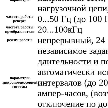
нагрузочной цепи,
0...50 Гц (до 100 
частота работы
реверса
20...100кГц
частота работы
преобразователя
непрерывный, 24 
режим работы
независимое зада
длительности и п
автоматически и
параметры
интервалов (до 2
микропроцессорной
системы
ампер-часов, (во
отключение по до