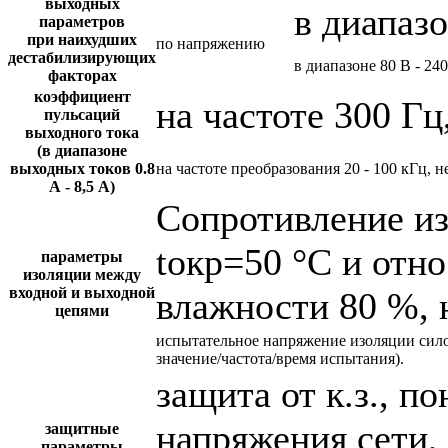
выходных
в диапазо
параметров
при наихудших
по напряжению
дестабилизирующих
в диапазоне 80 В - 24
факторах
коэффициент
на частоте 300 Гц
пульсаций
выходного тока
(в диапазоне
выходных токов 0.8
на частоте преобразования 20 - 100 кГц, н
А - 8,5 А)
Сопротивление и
tокр=50 °С и отн
параметры
изоляции между
входной и выходной
влажности 80 %, 
цепями
испытательное напряжение изоляции сил
значение/частота/время испытания).
защита от к.з., 
напряжения сети,
защитные
параметры