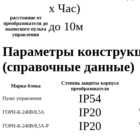
х Час)
расстояние от
до 10м
преобразователя до
выносного пульта
управления
Параметры конструкц
(справочные данные)
Степень защиты корпуса
Марка блока
преобразователя
IP54
Пульт управления
IP20
ГОРН-К-240В/8,5А
IP20
ГОРН-К-240В/8,5А-Р