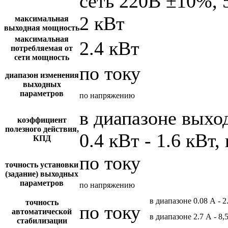
сеть 220В ±10%, 
2 кВт
максимальная
выходная мощность
максимальная
2.4 кВт
потребляемая от
сети мощность
по току
диапазон изменения
выходных
параметров
по напряжению
в диапазоне вых
коэффициент
полезного действия,
0.4 кВт - 1.6 кВт,
КПД
по току
точность установки
(задание) выходных
параметров
по напряжению
в диапазоне 0.08 А - 2
точность
по току
автоматической
в диапазоне 2.7 А - 8,
стабилизации