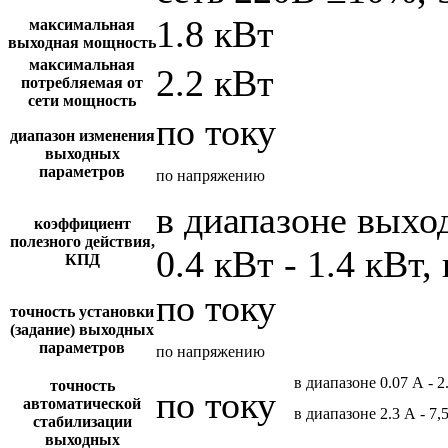
1.8 кВт
максимальная
выходная мощность
максимальная
2.2 кВт
потребляемая от
сети мощность
по току
диапазон изменения
выходных
параметров
по напряжению
в диапазоне вых
коэффициент
полезного действия,
0.4 кВт - 1.4 кВт,
КПД
по току
точность установки
(задание) выходных
параметров
по напряжению
в диапазоне 0.07 А - 2
точность
по току
автоматической
в диапазоне 2.3 А - 7,
стабилизации
выходных