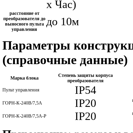
х Час)
расстояние от
до 10м
преобразователя до
выносного пульта
управления
Параметры конструкц
(справочные данные)
Степень защиты корпуса
Марка блока
преобразователя
IP54
Пульт управления
IP20
ГОРН-К-240В/7,5А
IP20
ГОРН-К-240В/7,5А-Р