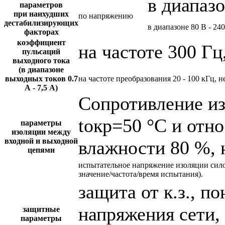
в диапазо
параметров
при наихудших
по напряжению
дестабилизирующих
в диапазоне 80 В - 24
факторах
коэффициент
на частоте 300 Гц
пульсаций
выходного тока
(в диапазоне
выходных токов 0.7
на частоте преобразования 20 - 100 кГц, н
А - 7,5 А)
Сопротивление и
tокр=50 °С и отн
параметры
изоляции между
входной и выходной
влажности 80 %, 
цепями
испытательное напряжение изоляции сил
значение/частота/время испытания).
защита от к.з., 
напряжения сети,
защитные
параметры