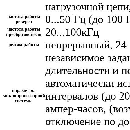
нагрузочной цепи,
0...50 Гц (до 100 
частота работы
реверса
20...100кГц
частота работы
преобразователя
непрерывный, 24 
режим работы
независимое зада
длительности и п
автоматически и
параметры
интервалов (до 2
микропроцессорной
системы
ампер-часов, (во
отключение по до