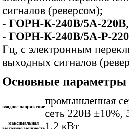
сигналов (реверсом);
-
ГОРН-К-240В/5А-220В
-
ГОРН-К-240В/5А-Р-22
Гц, с электронным перек
выходных сигналов (ревер
Основные параметры 
промышленная се
входное напряжение
сеть 220В ±10%, 
1.2 кВт
максимальная
выходная мощность