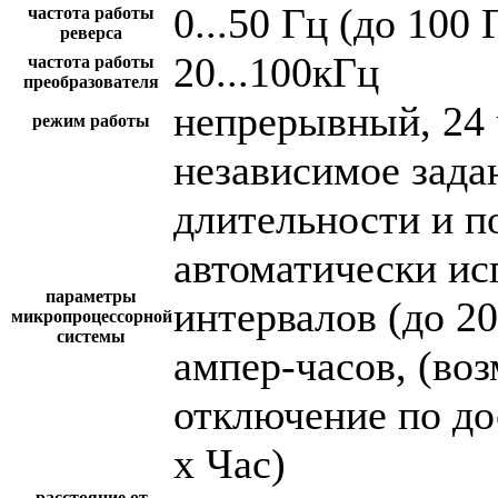
0...50 Гц (до 100 
частота работы
реверса
20...100кГц
частота работы
преобразователя
непрерывный, 24 
режим работы
независимое зада
длительности и п
автоматически и
параметры
интервалов (до 2
микропроцессорной
системы
ампер-часов, (во
отключение по до
х Час)
расстояние от