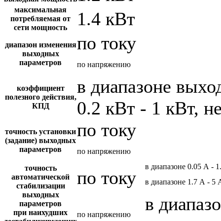
максимальная
1.4 кВт
потребляемая от
сети мощность
по току
диапазон изменения
выходных
параметров
по напряжению
в диапазоне вых
коэффициент
полезного действия,
0.2 кВт - 1 кВт, н
КПД
по току
точность установки
(задание) выходных
параметров
по напряжению
в диапазоне 0.05 А - 1
точность
по току
автоматической
в диапазоне 1.7 А - 5 
стабилизации
выходных
в диапазо
параметров
при наихудших
по напряжению