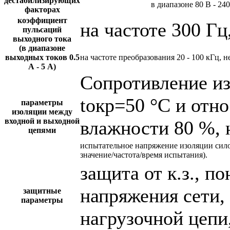
дестабилизирующих
в диапазоне 80 В - 24
факторах
коэффициент
на частоте 300 Гц
пульсаций
выходного тока
(в диапазоне
выходных токов 0.5
на частоте преобразования 20 - 100 кГц, н
А - 5 А)
Сопротивление и
tокр=50 °С и отн
параметры
изоляции между
входной и выходной
влажности 80 %, 
цепями
испытательное напряжение изоляции сил
значение/частота/время испытания).
защита от к.з., 
напряжения сети,
защитные
параметры
нагрузочной цепи,