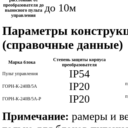
до 10м
преобразователя до
выносного пульта
управления
Параметры конструкц
(справочные данные)
Степень защиты корпуса
Марка блока
преобразователя
IP54
Пульт управления
IP20
п
ГОРН-К-240В/5А
IP20
п
ГОРН-К-240В/5А-Р
Примечание:
рамеры и ве