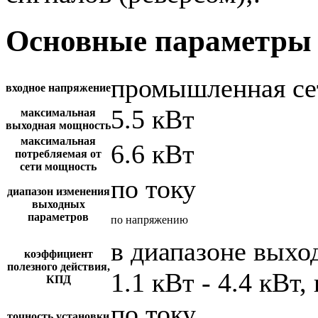
Основные параметры 
промышленная се
входное напряжение
5.5 кВт
максимальная
выходная мощность
максимальная
6.6 кВт
потребляемая от
сети мощность
по току
диапазон изменения
выходных
параметров
по напряжению
в диапазоне вых
коэффициент
полезного действия,
1.1 кВт - 4.4 кВт,
КПД
по току
точность установки