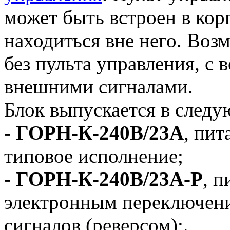
может быть встроен в кор
находиться вне него. Воз
без пульта управления, с
внешними сигналами.
Блок выпускается в след
-
ГОРН-К-240В/23А
, пит
типовое исполнение;
-
ГОРН-К-240В/23А-Р
, п
электронным переключен
сигналов (реверсом);.