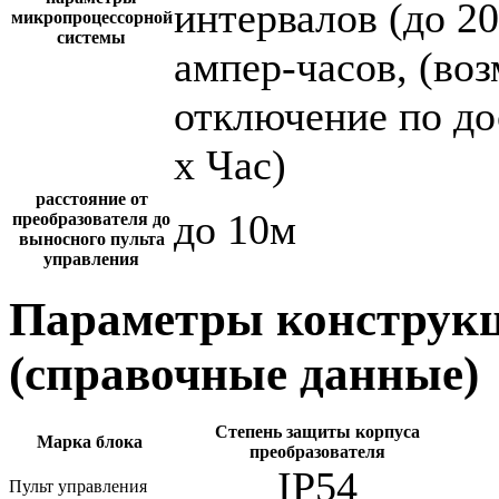
интервалов (до 2
микропроцессорной
системы
ампер-часов, (во
отключение по до
х Час)
расстояние от
до 10м
преобразователя до
выносного пульта
управления
Параметры конструкц
(справочные данные)
Степень защиты корпуса
Марка блока
преобразователя
IP54
Пульт управления