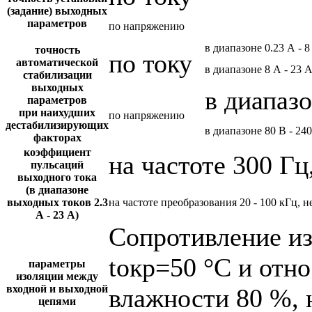
(задание) выходных
параметров
по напряжению
в диапазоне 0.23 А - 8
точность
по току
автоматической
в диапазоне 8 А - 23 
стабилизации
выходных
в диапазо
параметров
при наихудших
по напряжению
дестабилизирующих
в диапазоне 80 В - 24
факторах
коэффициент
на частоте 300 Гц
пульсаций
выходного тока
(в диапазоне
выходных токов 2.3
на частоте преобразования 20 - 100 кГц, н
А - 23 А)
Сопротивление и
tокр=50 °С и отн
параметры
изоляции между
входной и выходной
влажности 80 %, 
цепями