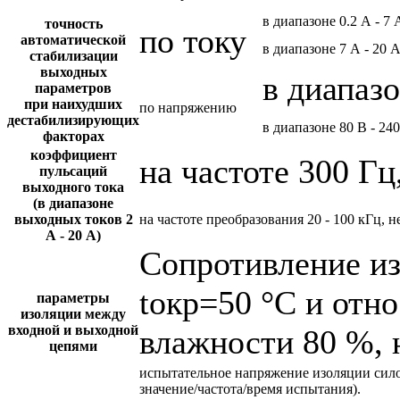
в диапазоне 0.2 А - 7 
точность
по току
автоматической
в диапазоне 7 А - 20 
стабилизации
выходных
в диапазо
параметров
при наихудших
по напряжению
дестабилизирующих
в диапазоне 80 В - 24
факторах
коэффициент
на частоте 300 Гц
пульсаций
выходного тока
(в диапазоне
выходных токов 2
на частоте преобразования 20 - 100 кГц, н
А - 20 А)
Сопротивление и
tокр=50 °С и отн
параметры
изоляции между
входной и выходной
влажности 80 %, 
цепями
испытательное напряжение изоляции сил
значение/частота/время испытания).