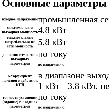
Основные параметры 
промышленная се
входное напряжение
4.8 кВт
максимальная
выходная мощность
максимальная
5.8 кВт
потребляемая от
сети мощность
по току
диапазон изменения
выходных
параметров
по напряжению
в диапазоне вых
коэффициент
полезного действия,
1 кВт - 3.8 кВт, н
КПД
по току
точность установки
(задание) выходных
параметров
по напряжению