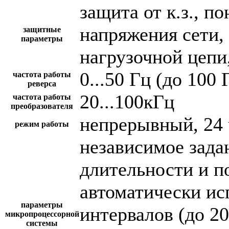
защита от к.з., 
напряжения сети,
защитные
параметры
нагрузочной цепи,
0...50 Гц (до 100 
частота работы
реверса
20...100кГц
частота работы
преобразователя
непрерывный, 24 
режим работы
независимое зада
длительности и п
автоматически и
параметры
интервалов (до 2
микропроцессорной
системы