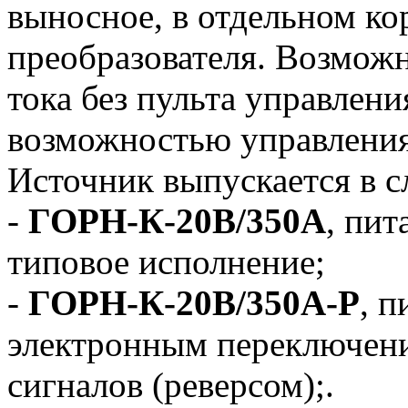
выносное, в отдельном ко
преобразователя. Возможн
тока без пульта управлени
возможностью управлени
Источник выпускается в 
-
ГОРН-К-20В/350А
, пит
типовое исполнение;
-
ГОРН-К-20В/350А-Р
, п
электронным переключен
сигналов (реверсом);.