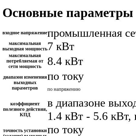
Основные параметры 
промышленная се
входное напряжение
7 кВт
максимальная
выходная мощность
максимальная
8.4 кВт
потребляемая от
сети мощность
по току
диапазон изменения
выходных
параметров
по напряжению
в диапазоне вых
коэффициент
полезного действия,
1.4 кВт - 5.6 кВт,
КПД
по току
точность установки
(задание) выходных