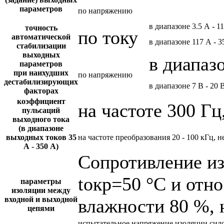
параметров
по напряжению
в диапазоне 3.5 А - 1
точность
по току
автоматической
в диапазоне 117 А - 3
стабилизации
выходных
в диапазо
параметров
при наихудших
по напряжению
дестабилизирующих
в диапазоне 7 В - 20 
факторах
коэффициент
на частоте 300 Гц
пульсаций
выходного тока
(в диапазоне
выходных токов 35
на частоте преобразования 20 - 100 кГц, н
А - 350 А)
Сопротивление и
tокр=50 °С и отн
параметры
изоляции между
входной и выходной
влажности 80 %, 
цепями
испытательное напряжение изоляции сил