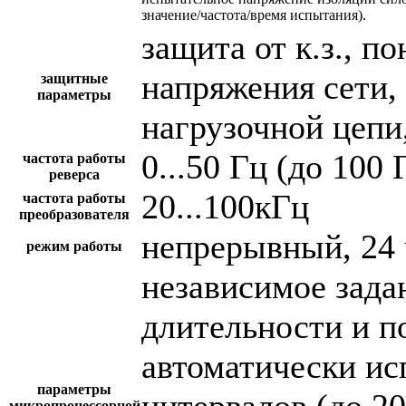
значение/частота/время испытания).
защита от к.з., 
напряжения сети,
защитные
параметры
нагрузочной цепи,
0...50 Гц (до 100 
частота работы
реверса
20...100кГц
частота работы
преобразователя
непрерывный, 24 
режим работы
независимое зада
длительности и п
автоматически и
параметры
интервалов (до 2
микропроцессорной