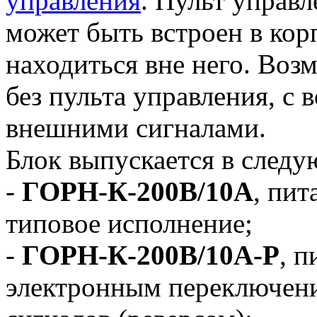
управления
. Пульт управл
может быть встроен в кор
находиться вне него. Воз
без пульта управления, с
внешними сигналами.
Блок выпускается в след
-
ГОРН-К-200В/10А
, пит
типовое исполнение;
-
ГОРН-К-200В/10А-Р
, п
электронным переключен