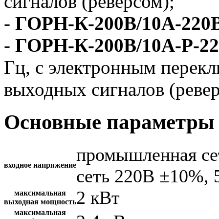
сигналов (реверсом);
-
ГОРН-К-200В/10А-220
-
ГОРН-К-200В/10А-Р-2
Гц, с электронным перек
выходных сигналов (ревер
Основные параметры 
промышленная се
входное напряжение
сеть 220В ±10%, 
2 кВт
максимальная
выходная мощность
максимальная