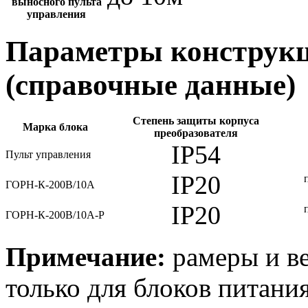
выносного пульта
управления
Параметры конструкц
(справочные данные)
Степень защиты корпуса
Марка блока
преобразователя
IP54
Пульт управления
IP20
ГОРН-К-200В/10А
IP20
ГОРН-К-200В/10А-Р
Примечание:
рамеры и ве
только для блоков питания