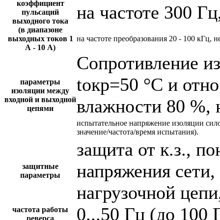
коэффициент
на частоте 300 Гц
пульсаций
выходного тока
(в диапазоне
выходных токов 1
на частоте преобразования 20 - 100 кГц, н
А - 10 А)
Сопротивление и
tокр=50 °С и отн
параметры
изоляции между
входной и выходной
влажности 80 %, 
цепями
испытательное напряжение изоляции сил
значение/частота/время испытания).
защита от к.з., 
напряжения сети,
защитные
параметры
нагрузочной цепи,
0...50 Гц (до 100 
частота работы
реверса