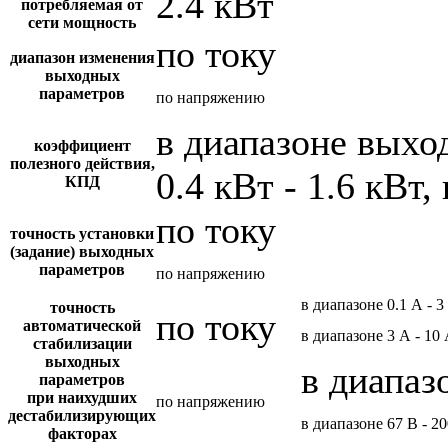
2.4 кВт
потребляемая от
сети мощность
по току
диапазон изменения
выходных
параметров
по напряжению
в диапазоне вых
коэффициент
полезного действия,
0.4 кВт - 1.6 кВт,
КПД
по току
точность установки
(задание) выходных
параметров
по напряжению
в диапазоне 0.1 А - 3
точность
по току
автоматической
в диапазоне 3 А - 10
стабилизации
выходных
в диапаз
параметров
при наихудших
по напряжению
дестабилизирующих
в диапазоне 67 В - 2
факторах