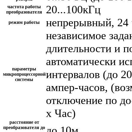
20...100кГц
частота работы
преобразователя
непрерывный, 24 
режим работы
независимое зада
длительности и п
автоматически и
параметры
интервалов (до 2
микропроцессорной
системы
ампер-часов, (во
отключение по до
х Час)
расстояние от
до 10м
преобразователя до