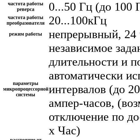
0...50 Гц (до 100 
частота работы
реверса
20...100кГц
частота работы
преобразователя
непрерывный, 24 
режим работы
независимое зада
длительности и п
автоматически и
параметры
интервалов (до 2
микропроцессорной
системы
ампер-часов, (во
отключение по до
х Час)
расстояние от