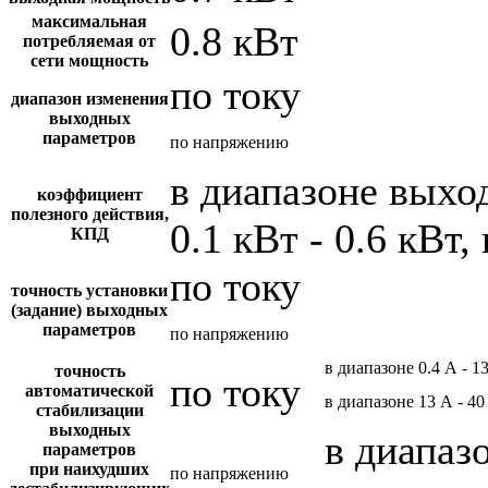
максимальная
0.8 кВт
потребляемая от
сети мощность
по току
диапазон изменения
выходных
параметров
по напряжению
в диапазоне вых
коэффициент
полезного действия,
0.1 кВт - 0.6 кВт,
КПД
по току
точность установки
(задание) выходных
параметров
по напряжению
в диапазоне 0.4 А - 1
точность
по току
автоматической
в диапазоне 13 А - 40
стабилизации
выходных
в диапазо
параметров
при наихудших
по напряжению