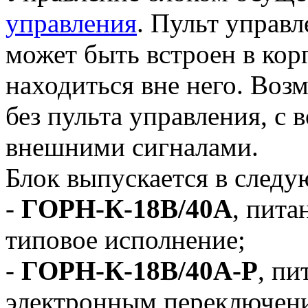
управления
. Пульт управл
может быть встроен в кор
находиться вне него. Воз
без пульта управления, с
внешними сигналами.
Блок выпускается в след
-
ГОРН-К-18В/40А
, пита
типовое исполнение;
-
ГОРН-К-18В/40А-Р
, пи
электронным переключен