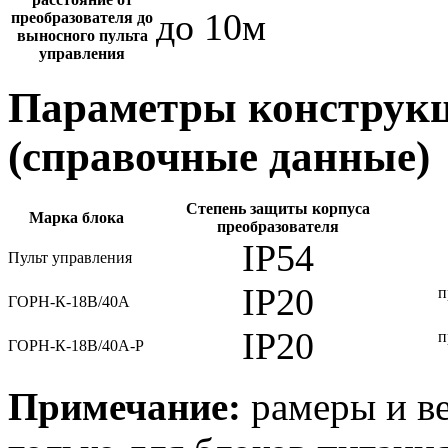
до 10м
преобразователя до
выносного пульта
управления
Параметры конструкц
(справочные данные)
Степень защиты корпуса
Марка блока
преобразователя
IP54
Пульт управления
IP20
п
ГОРН-К-18В/40А
IP20
п
ГОРН-К-18В/40А-Р
Примечание:
рамеры и ве