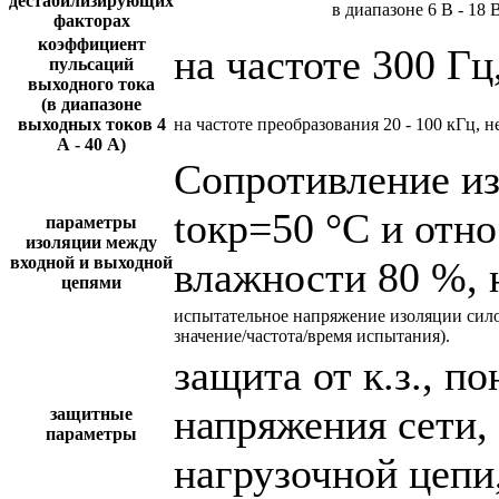
дестабилизирующих
в диапазоне 6 В - 18 
факторах
коэффициент
на частоте 300 Гц
пульсаций
выходного тока
(в диапазоне
выходных токов 4
на частоте преобразования 20 - 100 кГц, н
А - 40 А)
Сопротивление и
tокр=50 °С и отн
параметры
изоляции между
входной и выходной
влажности 80 %, 
цепями
испытательное напряжение изоляции сил
значение/частота/время испытания).
защита от к.з., 
напряжения сети,
защитные
параметры
нагрузочной цепи,