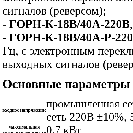
сигналов (реверсом);
-
ГОРН-К-18В/40А-220В
-
ГОРН-К-18В/40А-Р-22
Гц, с электронным перек
выходных сигналов (ревер
Основные параметры 
промышленная се
входное напряжение
сеть 220В ±10%, 
0.7 кВт
максимальная
выходная мощность