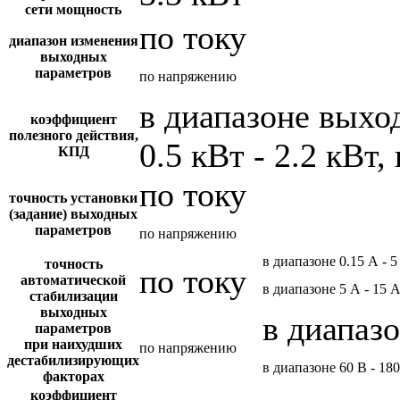
сети мощность
по току
диапазон изменения
выходных
параметров
по напряжению
в диапазоне вых
коэффициент
полезного действия,
0.5 кВт - 2.2 кВт,
КПД
по току
точность установки
(задание) выходных
параметров
по напряжению
в диапазоне 0.15 А - 5
точность
по току
автоматической
в диапазоне 5 А - 15 
стабилизации
выходных
в диапазо
параметров
при наихудших
по напряжению
дестабилизирующих
в диапазоне 60 В - 18
факторах
коэффициент