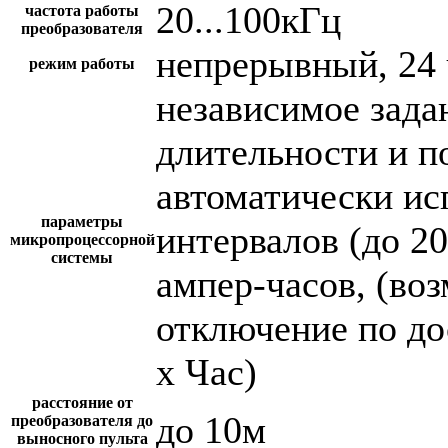
20...100кГц
частота работы
преобразователя
непрерывный, 24 
режим работы
независимое зада
длительности и п
автоматически и
параметры
интервалов (до 2
микропроцессорной
системы
ампер-часов, (во
отключение по до
х Час)
расстояние от
до 10м
преобразователя до
выносного пульта