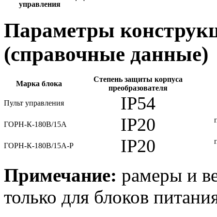
управления
Параметры конструкц
(справочные данные)
Степень защиты корпуса
Марка блока
преобразователя
IP54
Пульт управления
IP20
ГОРН-К-180В/15А
IP20
ГОРН-К-180В/15А-Р
Примечание:
рамеры и ве
только для блоков питания