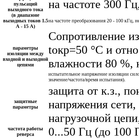
на частоте 300 Гц
пульсаций
выходного тока
(в диапазоне
выходных токов 1.5
на частоте преобразования 20 - 100 кГц, н
А - 15 А)
Сопротивление и
tокр=50 °С и отн
параметры
изоляции между
входной и выходной
влажности 80 %, 
цепями
испытательное напряжение изоляции сил
значение/частота/время испытания).
защита от к.з., 
напряжения сети,
защитные
параметры
нагрузочной цепи,
0...50 Гц (до 100 
частота работы
реверса