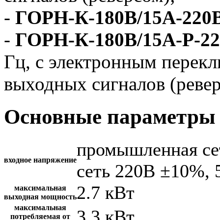
-
ГОРН-К-180В/15А-220
-
ГОРН-К-180В/15А-Р-2
Гц, с электронным перек
выходных сигналов (ревер
Основные параметры 
промышленная се
входное напряжение
сеть 220В ±10%, 
2.7 кВт
максимальная
выходная мощность
максимальная
3.3 кВт
потребляемая от