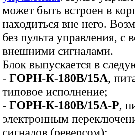
может быть встроен в кор
находиться вне него. Воз
без пульта управления, с
внешними сигналами.
Блок выпускается в след
-
ГОРН-К-180В/15А
, пит
типовое исполнение;
-
ГОРН-К-180В/15А-Р
, п
электронным переключен
сигналов (реверсом);