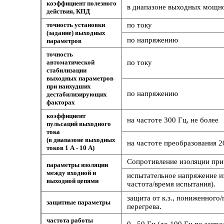
коэффициент полезного
в диапазоне выходных мощнос
действия, КПД
точность установки
по току
(задание) выходных
по напряжению
параметров
точность
автоматической
по току
стабилизации
выходных параметров
при наихудших
по напряжению
дестабилизирующих
факторах
коэффициент
на частоте 300 Гц, не более
пульсаций выходного
тока
(в диапазоне выходных
на частоте преобразования 20
токов 1 А - 10 А)
Сопротивление изоляции при 
параметры изоляции
между входной и
испытательное напряжение и
выходной цепями
частота/время испытания).
защита от к.з., пониженного
защитные параметры
перегрева.
частота работы
0...50 Гц (до 100 Гц по запро