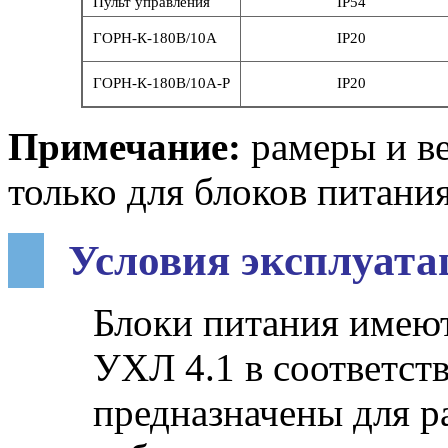
Пульт управления
IP54
ГОРН-К-180В/10А
IP20
ГОРН-К-180В/10А-Р
IP20
Примечание:
рамеры и ве
только для блоков питания
Условия эксплуата
Блоки питания имею
УХЛ 4.1 в соответст
предназначены для р