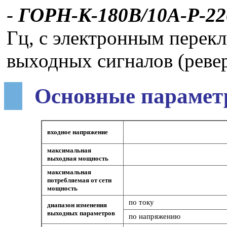
-
ГОРН-К-180В/10А-Р-2
Гц, с электронным перек
выходных сигналов (реве
Основные парамет
входное напряжение
максимальная
выходная мощность
максимальная
потребляемая от сети
мощность
по току
диапазон изменения
выходных параметров
по напряжению