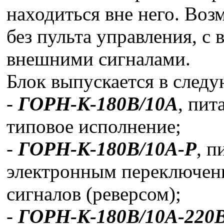
находиться вне него. Воз
без пульта управления, с
внешними сигналами.
Блок выпускается в след
-
ГОРН-К-180В/10А
, пит
типовое исполнение;
-
ГОРН-К-180В/10А-Р
, п
электронным переключен
сигналов (реверсом);
-
ГОРН-К-180В/10А-220