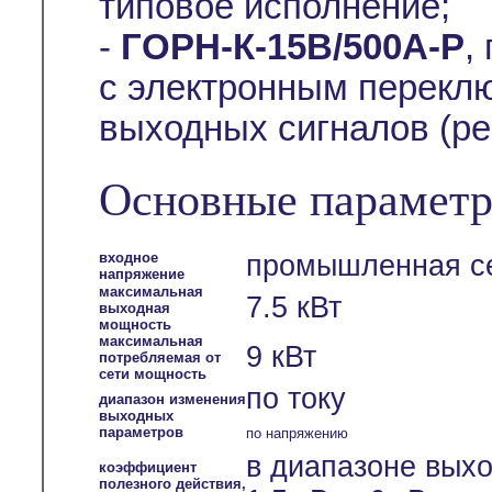
типовое исполнение;
-
ГОРН-К-15В/500А-Р
,
с электронным перекл
выходных сигналов (ре
Основные параметр
входное
промышленная се
напряжение
максимальная
7.5 кВт
выходная
мощность
максимальная
9 кВт
потребляемая от
сети мощность
по току
диапазон изменения
выходных
параметров
по напряжению
в диапазоне вых
коэффициент
полезного действия,