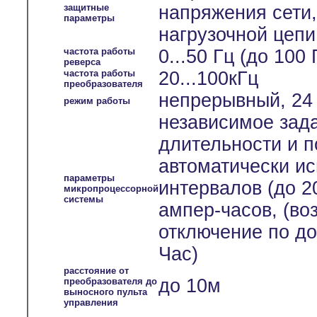
защитные
напряжения сети
параметры
нагрузочной цепи
частота работы
0...50 Гц (до 100
реверса
частота работы
20...100кГц
преобразователя
непрерывный, 24 
режим работы
независимое зада
длительности и п
автоматически и
параметры
интервалов (до 2
микропроцессорной
системы
ампер-часов, (во
отключение по до
Час)
расстояние от
до 10м
преобразователя до
выносного пульта
управления