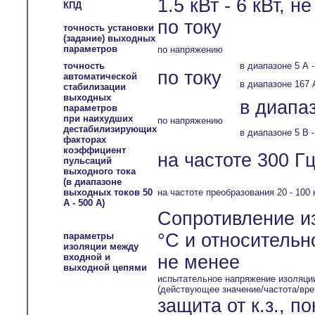
1.5 кВт - 6 кВт, н
КПД
по току
точность установки
(задание) выходных
параметров
по напряжению
точность
в диапазоне 5 А -
по току
автоматической
в диапазоне 167 
стабилизации
выходных
в диапаз
параметров
при наихудших
по напряжению
дестабилизирующих
в диапазоне 5 В -
факторах
коэффициент
на частоте 300 Гц
пульсаций
выходного тока
(в диапазоне
выходных токов 50
на частоте преобразования 20 - 100 
А - 500 А)
Сопротивление и
°С и относительн
параметры
изоляции между
входной и
не менее
выходной цепями
испытательное напряжение изоляци
(действующее значение/частота/вре
защита от к.з., 