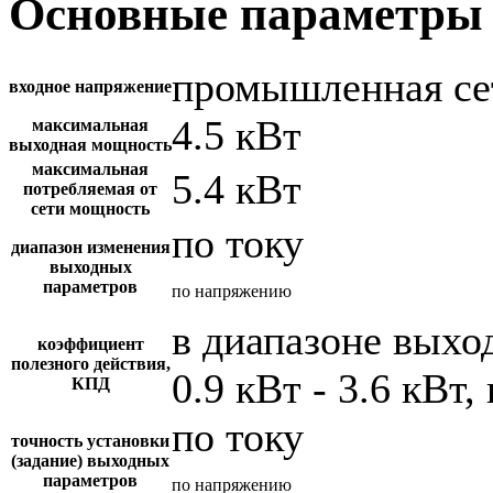
Основные параметры 
промышленная се
входное напряжение
4.5 кВт
максимальная
выходная мощность
максимальная
5.4 кВт
потребляемая от
сети мощность
по току
диапазон изменения
выходных
параметров
по напряжению
в диапазоне вых
коэффициент
полезного действия,
0.9 кВт - 3.6 кВт,
КПД
по току
точность установки
(задание) выходных
параметров
по напряжению