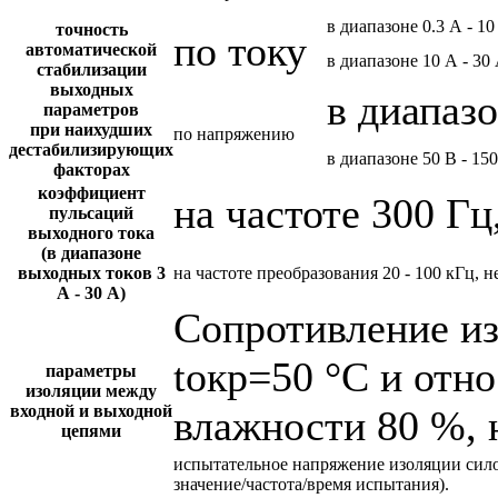
в диапазоне 0.3 А - 10
точность
по току
автоматической
в диапазоне 10 А - 30
стабилизации
выходных
в диапазо
параметров
при наихудших
по напряжению
дестабилизирующих
в диапазоне 50 В - 15
факторах
коэффициент
на частоте 300 Гц
пульсаций
выходного тока
(в диапазоне
выходных токов 3
на частоте преобразования 20 - 100 кГц, н
А - 30 А)
Сопротивление и
tокр=50 °С и отн
параметры
изоляции между
входной и выходной
влажности 80 %, 
цепями
испытательное напряжение изоляции сил
значение/частота/время испытания).