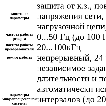
защита от к.з., 
напряжения сети,
защитные
параметры
нагрузочной цепи,
0...50 Гц (до 100 
частота работы
реверса
20...100кГц
частота работы
преобразователя
непрерывный, 24 
режим работы
независимое зада
длительности и п
автоматически и
параметры
интервалов (до 2
микропроцессорной
системы