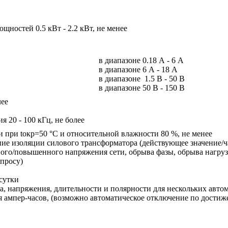
щностей 0.5 кВт - 2.2 кВт, не менее
в диапазоне 0.18 А - 6 А
в диапазоне 6 А - 18 А
в диапазоне 1.5 В - 50 В
в диапазоне 50 В - 150 В
лее
я 20 - 100 кГц, не более
 при tокр=50 °С и относительной влажности 80 %, не менее
ие изоляции силового трансформатора (действующее значение/ч
ного/повышенного напряжения сети, обрыва фазы, обрыва нагруз
апросу)
сутки
ка, напряжения, длительности и полярности для нескольких авто
 ампер-часов, (возможно автоматическое отключение по достиже