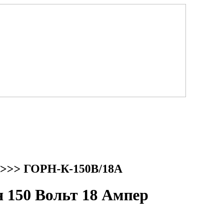
>>> ГОРН-К-150В/18А
150 Вольт 18 Ампер