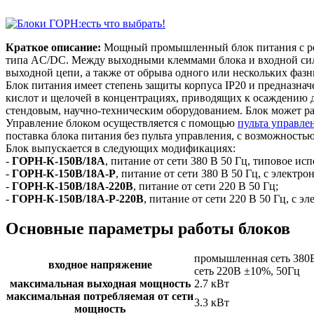
Краткое описание:
Мощный промышленный блок питания с рег
типа AC/DC. Между выходными клеммами блока и входной силов
выходной цепи, а также от обрыва одного или нескольких фазн
Блок питания имеет степень защиты корпуса IP20 и предназна
кислот и щелочей в концентрациях, приводящих к осаждению д
стендовым, научно-техническим оборудованием. Блок может рабо
Управление блоком осуществляется с помощью
пульта управле
поставка блока питания без пульта управления, с возможност
Блок выпускается в следующих модификациях:
-
ГОРН-К-150В/18А
, питание от сети 380 В 50 Гц, типовое ис
-
ГОРН-К-150В/18А-Р
, питание от сети 380 В 50 Гц, с элект
-
ГОРН-К-150В/18А-220В
, питание от сети 220 В 50 Гц;
-
ГОРН-К-150В/18А-Р-220В
, питание от сети 220 В 50 Гц, с
Основные параметры работы блоков
промышленная сеть 380
входное напряжение
сеть 220В ±10%, 50Гц
максимальная выходная мощность
2.7 кВт
максимальная потребляемая от сети
3.3 кВт
мощность