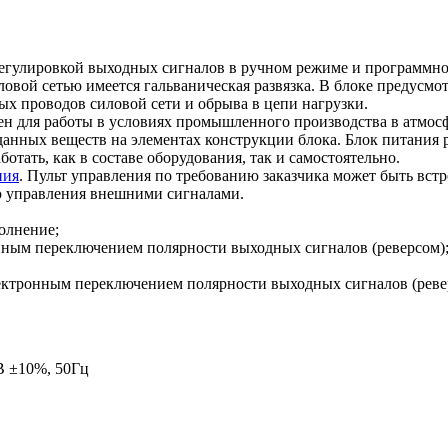
улировкой выходных сигналов в ручном режиме и программно
ой сетью имеется гальваническая развязка. В блоке предусмотр
ых проводов силовой сети и обрыва в цепи нагрузки.
чен для работы в условиях промышленного производства в атмос
анных веществ на элементах конструкции блока. Блок питания 
тать, как в составе оборудования, так и самостоятельно.
ния
. Пульт управления по требованию заказчика может быть встр
ью управления внешними сигналами.
полнение;
ронным переключением полярности выходных сигналов (реверсом)
 электронным переключением полярности выходных сигналов (реве
В ±10%, 50Гц