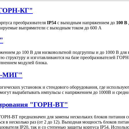
"ГОРН-КГ"
рпуса преобразователя
IP54
с выходным напряжением до
100 В
улируемые выпрямители с выходным током до 600 А
"
ением до 100 В для низковольтной подгруппы и до 1000 В для
ю структуру и изготавливаются на базе преобразователей ГОРН
лнением модулей блока.
Н-МИГ"
гических установок и стендового оборудования, где использу
могут вырабатывать импульсы c напряжением до 1000В и средн
нирования "ГОРН-ВТ"
ОРН-ВТ предназначен для замены нескольких блоков питания 
я в несколько раз (от 2 до 12). Выходная мощность блоков пита
зователя IP20, так и со степенью защиты корпуса IP54. Исполь