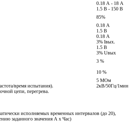
0.18 А - 18 А
1.5 В - 150 В
85%
0.18 А
1.5 В
0.18 А
3% Iвых.
1.5 В
3% Uвых
3 %
10 %
5 МОм
астота/время испытания).
2кВ/50Гц/1мин
очной цепи, перегрева.
матически исполняемых временных интервалов (до 20),
нию заданного значения А х Час)