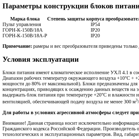
Параметры конструкции блоков питан
Марка блока
Степень защиты корпуса преобразовате
Пульт управления
IP54
ГОРН-К-150В/18А
IP20
ГОРН-К-150В/18А-Р
IP20
Примечание:
рамеры и вес преобразователя приведены только 
Условия эксплуатации
Блоки питания имеют климатическое исполнение УХЛ 4.1 в со
Диапазон рабочих температур окружающего воздуха +10°С ÷ +
мощности до 80% от максимальной). Блоки предназначены для 
концентрациях, приводящих к осаждению данных веществ на эл
выдержать блок питания при температуре +20°С и влажности н
3
вентиляцией, обеспечивающей подачу воздуха не менее 300 м
Для работы в условиях агрессивной атмосферы следует п
Внимание! Данная страница носит исключительно информационн
Гражданского кодекса Российской Федерации. Производитель о
технологических и эксплуатационных параметров. Вид, габари