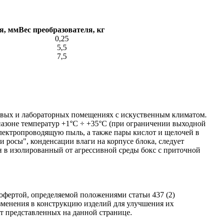
я, мм
Вес преобразователя, кг
0,25
5,5
7,5
ховых и лабораторных помещениях с искуственным климатом.
азоне температур +1°С ÷ +35°С (при ограничении выходной
лектропроводящую пыль, а также пары кислот и щелочей в
росы", конденсации влаги на корпусе блока, следует
н в изолированный от агрессивной среды бокс с приточной
фертой, определяемой положениями статьи 437 (2)
изменения в конструкцию изделий для улучшения их
от представленных на данной странице.