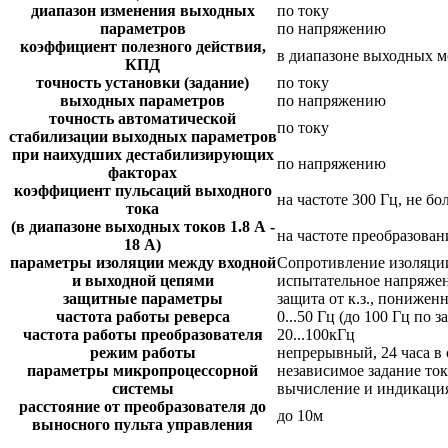
диапазон изменения выходных
по току
параметров
по напряжению
коэффициент полезного действия,
в диапазоне выходных мо
КПД
точность установки (задание)
по току
выходных параметров
по напряжению
точность автоматической
по току
стабилизации выходных параметров
при наихудших дестабилизирующих
по напряжению
факторах
коэффициент пульсаций выходного
на частоте 300 Гц, не бо
тока
(в диапазоне выходных токов 1.8 А -
на частоте преобразовани
18 А)
параметры изоляции между входной
Сопротивление изоляции
и выходной цепями
испытательное напряжен
защитные параметры
защита от к.з., понижен
частота работы реверса
0...50 Гц (до 100 Гц по з
частота работы преобразователя
20...100кГц
режим работы
непрерывный, 24 часа в 
параметры микропроцессорной
независимое задание то
системы
вычисление и индикация
расстояние от преобразователя до
до 10м
выносного пульта управления