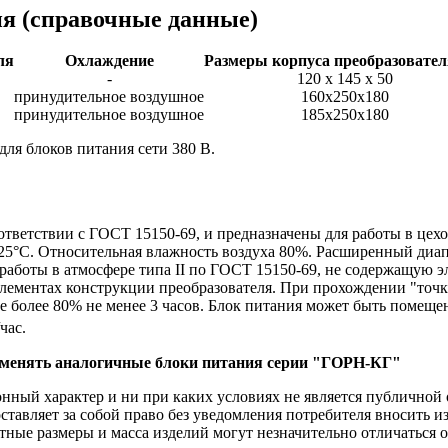
ия
(справочные данные)
ля
Охлаждение
Размеры корпуса преобразовател
-
120 х 145 х 50
принудительное воздушное
160х250х180
принудительное воздушное
185х250х180
для блоков питания сети 380 В.
ответствии с ГОСТ 15150-69, и предназначены для работы в це
25°С. Относительная влажность воздуха 80%. Расширенный диап
работы в атмосфере типа II по ГОСТ 15150-69, не содержащую э
ементах конструкции преобразователя. При прохождении "точки 
е более 80% не менее 3 часов. Блок питания может быть помеще
/час.
рименять аналогичные блоки питания серии "ГОРН-КГ"
ый характер и ни при каких условиях не является публичной о
ставляет за собой право без уведомления потребителя вносить 
тные размеры и масса изделий могут незначительно отличаться 