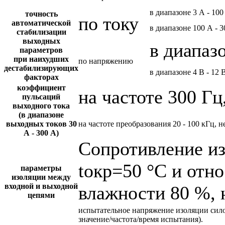
в диапазоне 3 А - 100
точность
по току
автоматической
в диапазоне 100 А - 
стабилизации
выходных
в диапазо
параметров
при наихудших
по напряжению
дестабилизирующих
в диапазоне 4 В - 12 
факторах
коэффициент
на частоте 300 Гц
пульсаций
выходного тока
(в диапазоне
выходных токов 30
на частоте преобразования 20 - 100 кГц, н
А - 300 А)
Сопротивление и
tокр=50 °С и отн
параметры
изоляции между
входной и выходной
влажности 80 %, 
цепями
испытательное напряжение изоляции сил
значение/частота/время испытания).