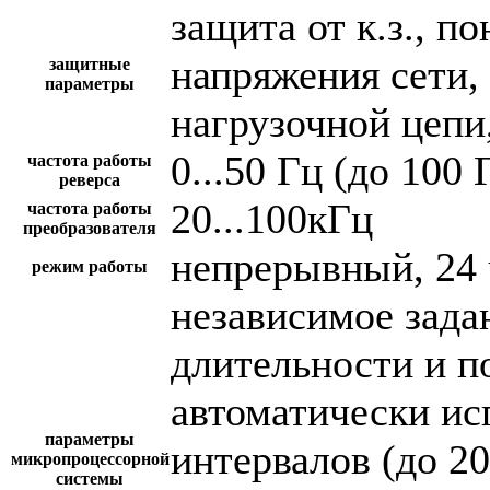
защита от к.з., 
напряжения сети,
защитные
параметры
нагрузочной цепи,
0...50 Гц (до 100 
частота работы
реверса
20...100кГц
частота работы
преобразователя
непрерывный, 24 
режим работы
независимое зада
длительности и п
автоматически и
параметры
интервалов (до 2
микропроцессорной
системы