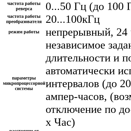
0...50 Гц (до 100 
частота работы
реверса
20...100кГц
частота работы
преобразователя
непрерывный, 24 
режим работы
независимое зада
длительности и п
автоматически и
параметры
интервалов (до 2
микропроцессорной
системы
ампер-часов, (во
отключение по до
х Час)
расстояние от