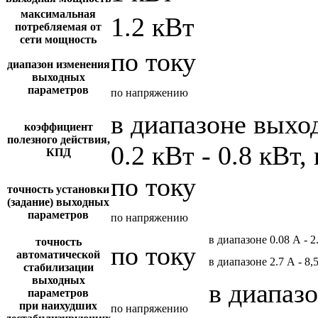
максимальная
1.2 кВт
потребляемая от
сети мощность
по току
диапазон изменения
выходных
параметров
по напряжению
в диапазоне вых
коэффициент
полезного действия,
0.2 кВт - 0.8 кВт,
КПД
по току
точность установки
(задание) выходных
параметров
по напряжению
в диапазоне 0.08 А - 2
точность
по току
автоматической
в диапазоне 2.7 А - 8,
стабилизации
выходных
в диапазо
параметров
при наихудших
по напряжению