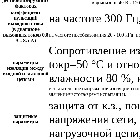
дестабилизирующих
в диапазоне 40 В - 12
факторах
коэффициент
на частоте 300 Гц
пульсаций
выходного тока
(в диапазоне
выходных токов 0.8
на частоте преобразования 20 - 100 кГц, н
А - 8,5 А)
Сопротивление и
tокр=50 °С и отн
параметры
изоляции между
входной и выходной
влажности 80 %, 
цепями
испытательное напряжение изоляции сил
значение/частота/время испытания).
защита от к.з., 
напряжения сети,
защитные
параметры
нагрузочной цепи,