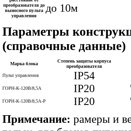
до 10м
преобразователя до
выносного пульта
управления
Параметры конструкц
(справочные данные)
Степень защиты корпуса
Марка блока
преобразователя
IP54
Пульт управления
IP20
ГОРН-К-120В/8,5А
IP20
ГОРН-К-120В/8,5А-Р
Примечание:
рамеры и ве