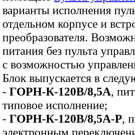
варианты исполнения пуль
отдельном корпусе и встр
преобразователя. Возможн
питания без пульта управл
с возможностью управлен
Блок выпускается в след
-
ГОРН-К-120В/8,5А
, пи
типовое исполнение;
-
ГОРН-К-120В/8,5А-Р
, 
электронным переключен