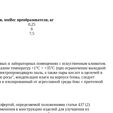
я, мм
Вес преобразователя, кг
0,25
6
7,5
ховых и лабораторных помещениях с искуственным климатом.
азоне температур +1°С ÷ +35°С (при ограничении выходной
лектропроводящую пыль, а также пары кислот и щелочей в
росы", конденсации влаги на корпусе блока, следует
н в изолированный от агрессивной среды бокс с приточной
фертой, определяемой положениями статьи 437 (2)
изменения в конструкцию изделий для улучшения их