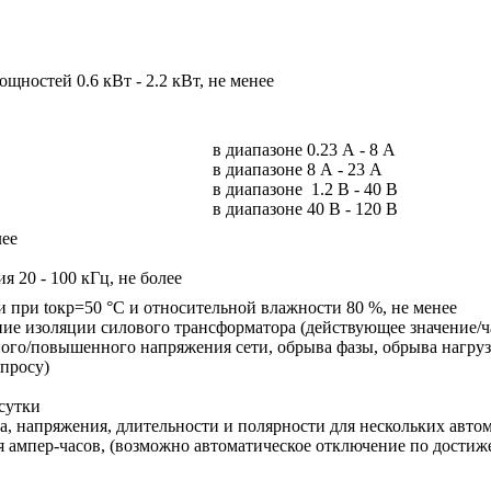
щностей 0.6 кВт - 2.2 кВт, не менее
в диапазоне 0.23 А - 8 А
в диапазоне 8 А - 23 А
в диапазоне 1.2 В - 40 В
в диапазоне 40 В - 120 В
лее
я 20 - 100 кГц, не более
 при tокр=50 °С и относительной влажности 80 %, не менее
ие изоляции силового трансформатора (действующее значение/ч
ного/повышенного напряжения сети, обрыва фазы, обрыва нагруз
апросу)
сутки
ка, напряжения, длительности и полярности для нескольких авто
 ампер-часов, (возможно автоматическое отключение по достиже