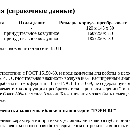
ия
(справочные данные)
ля
Охлаждение
Размеры корпуса преобразовател
-
120 х 145 х 50
принудительное воздушное
160х250х180
принудительное воздушное
185х250х180
для блоков питания сети 380 В.
ответствии с ГОСТ 15150-69, и предназначены для работы в це
25°С. Относительная влажность воздуха 80%. Расширенный диап
работы в атмосфере типа II по ГОСТ 15150-69, не содержащую э
ементах конструкции преобразователя. При прохождении "точки 
е более 80% не менее 3 часов. Блок питания может быть помеще
/час.
рименять аналогичные блоки питания серии "ГОРН-КГ"
ый характер и ни при каких условиях не является публичной о
ставляет за собой право без уведомления потребителя вносить 