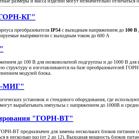
тные размеры и масса изделий могут незначительно отличаться 
"ГОРН-КГ"
рпуса преобразователя
IP54
с выходным напряжением до
100 В
улируемые выпрямители с выходным током до 600 А
"
ением до 100 В для низковольтной подгруппы и до 1000 В для
ю структуру и изготавливаются на базе преобразователей ГОРН
лнением модулей блока.
Н-МИГ"
гических установок и стендового оборудования, где использу
могут вырабатывать импульсы c напряжением до 1000В и средн
нирования "ГОРН-ВТ"
ОРН-ВТ предназначен для замены нескольких блоков питания 
я в несколько раз (от 2 до 12). Выходная мощность блоков пита