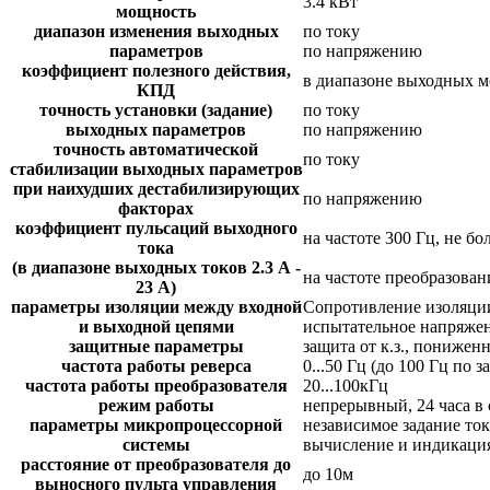
3.4 кВт
мощность
диапазон изменения выходных
по току
параметров
по напряжению
коэффициент полезного действия,
в диапазоне выходных мо
КПД
точность установки (задание)
по току
выходных параметров
по напряжению
точность автоматической
по току
стабилизации выходных параметров
при наихудших дестабилизирующих
по напряжению
факторах
коэффициент пульсаций выходного
на частоте 300 Гц, не бо
тока
(в диапазоне выходных токов 2.3 А -
на частоте преобразовани
23 А)
параметры изоляции между входной
Сопротивление изоляции
и выходной цепями
испытательное напряжен
защитные параметры
защита от к.з., понижен
частота работы реверса
0...50 Гц (до 100 Гц по з
частота работы преобразователя
20...100кГц
режим работы
непрерывный, 24 часа в 
параметры микропроцессорной
независимое задание то
системы
вычисление и индикация
расстояние от преобразователя до
до 10м
выносного пульта управления