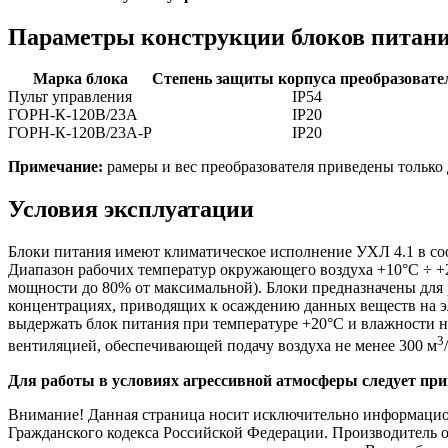
Параметры конструкции блоков питан
Марка блока
Степень защиты корпуса преобразовате
Пульт управления
IP54
ГОРН-К-120В/23А
IP20
ГОРН-К-120В/23А-Р
IP20
Примечание:
рамеры и вес преобразователя приведены только 
Условия эксплуатации
Блоки питания имеют климатическое исполнение УХЛ 4.1 в со
Диапазон рабочих температур окружающего воздуха +10°С ÷ +
мощности до 80% от максимальной). Блоки предназначены для 
концентрациях, приводящих к осаждению данных веществ на эл
выдержать блок питания при температуре +20°С и влажности н
3
вентиляцией, обеспечивающей подачу воздуха не менее 300 м
Для работы в условиях агрессивной атмосферы следует п
Внимание! Данная страница носит исключительно информационн
Гражданского кодекса Российской Федерации. Производитель о