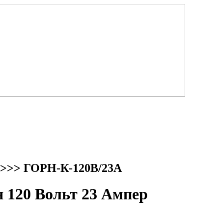
>>> ГОРН-К-120В/23А
120 Вольт 23 Ампер