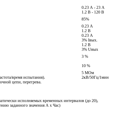
0.23 А - 23 А
1.2 В - 120 В
85%
0.23 А
1.2 В
0.23 А
3% Iвых.
1.2 В
3% Uвых
3 %
10 %
5 МОм
астота/время испытания).
2кВ/50Гц/1мин
очной цепи, перегрева.
матически исполняемых временных интервалов (до 20),
нию заданного значения А х Час)