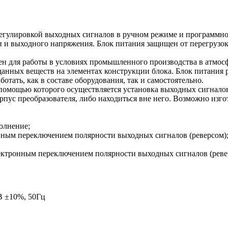
улировкой выходных сигналов в ручном режиме и программно
 и выходного напряжения. Блок питания защищен от перегрузок 
чен для работы в условиях промышленного производства в атмос
анных веществ на элементах конструкции блока. Блок питания 
тать, как в составе оборудования, так и самостоятельно.
 помощью которого осуществляется установка выходных сигнало
пус преобразователя, либо находиться вне него. Возможно изгот
полнение;
ронным переключением полярности выходных сигналов (реверсом)
 электронным переключением полярности выходных сигналов (реве
В ±10%, 50Гц