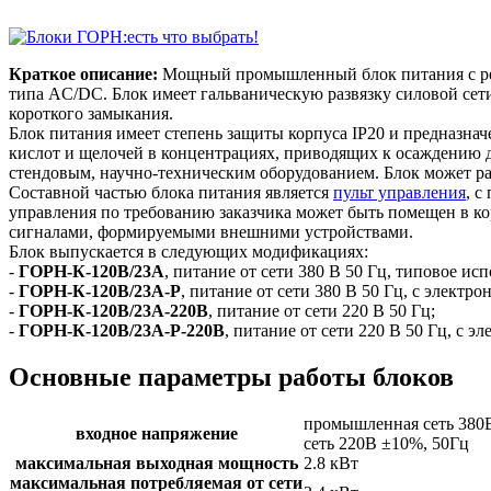
Краткое описание:
Мощный промышленный блок питания с рег
типа AC/DC. Блок имеет гальваническую развязку силовой сети
короткого замыкания.
Блок питания имеет степень защиты корпуса IP20 и предназна
кислот и щелочей в концентрациях, приводящих к осаждению д
стендовым, научно-техническим оборудованием. Блок может рабо
Составной частью блока питания является
пульт управления
, с
управления по требованию заказчика может быть помещен в кор
сигналами, формируемыми внешними устройствами.
Блок выпускается в следующих модификациях:
-
ГОРН-К-120В/23А
, питание от сети 380 В 50 Гц, типовое ис
-
ГОРН-К-120В/23А-Р
, питание от сети 380 В 50 Гц, с элект
-
ГОРН-К-120В/23А-220В
, питание от сети 220 В 50 Гц;
-
ГОРН-К-120В/23А-Р-220В
, питание от сети 220 В 50 Гц, с
Основные параметры работы блоков
промышленная сеть 380
входное напряжение
сеть 220В ±10%, 50Гц
максимальная выходная мощность
2.8 кВт
максимальная потребляемая от сети