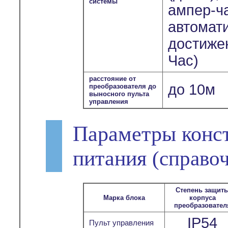
системы
ампер-ч
автомат
достиже
Час)
расстояние от
до 10м
преобразователя до
выносного пульта
управления
Параметры конс
питания
(справо
Степень защит
Марка блока
корпуса
преобразовател
IP54
Пульт управления