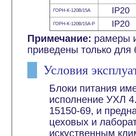
IP20
ГОРН-К-120В/15А
IP20
ГОРН-К-120В/15А-Р
Примечание:
рамеры и
приведены только для 
Условия эксплуа
Блоки питания им
исполнение УХЛ 4.
15150-69, и предн
цеховых и лабора
искуственным кли