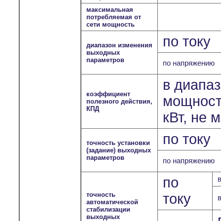
максимальная
потребляемая от
сети мощность
по току
диапазон изменения
выходных
параметров
по напряжению
в диапа
коэффициент
мощносте
полезного действия,
КПД
кВт, не 
по току
точность установки
(задание) выходных
параметров
по напряжению
по
точность
току
автоматической
стабилизации
выходных