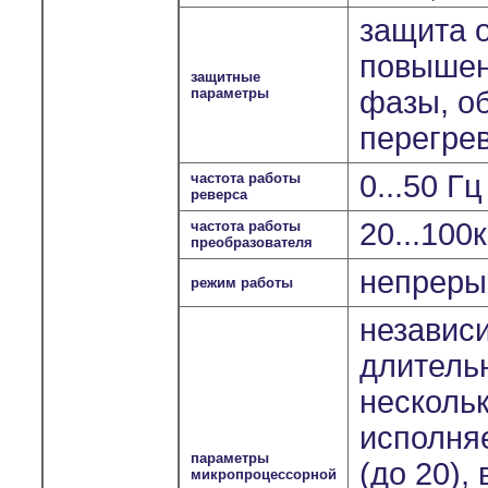
защита о
повышен
защитные
параметры
фазы, о
перегрев
0...50 Г
частота работы
реверса
20...100
частота работы
преобразователя
непрерыв
режим работы
независ
длитель
несколь
исполня
параметры
(до 20),
микропроцессорной