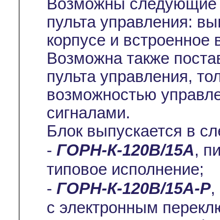
Возможны следующие 
пульта управления: вы
корпусе и встроенное 
Возможна также постав
пульта управления, то
возможностью управл
сигналами.
Блок выпускается в с
-
ГОРН-К-120В/15А
, п
типовое исполнение;
-
ГОРН-К-120В/15А-Р
,
с электронным перекл