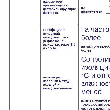
параметров
при наихудших
по
дестабилизирующих
напряжению
факторах
на часто
коэффициент
пульсаций
более
выходного тока
(в диапазоне
выходных токов 1.5
на частоте преоб
А - 15 А)
более
Сопроти
изоляции
°С и отн
параметры
изоляции между
влажност
входной и
выходной цепями
менее
испытательное н
трансформатора
частота/время и