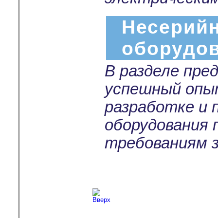
Несерийн
оборудо
В разделе пре
успешный опы
разработке и 
оборудования 
требованиям з
Copyright © 2003-2026
Л-С-И