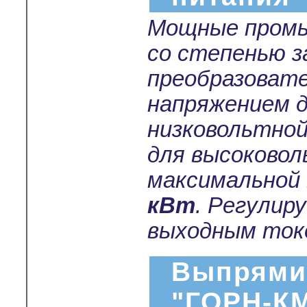
Мощные промы
со степенью 
преобразоват
напряжением 
низковольтной
для высоковол
максимальной
кВт
. Регулир
выходным токо
Выпрями
"ГОРН-К