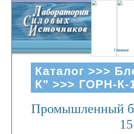
Главная
Каталог
>>>
Бл
К"
>>> ГОРН-К-
Промышленный бл
15