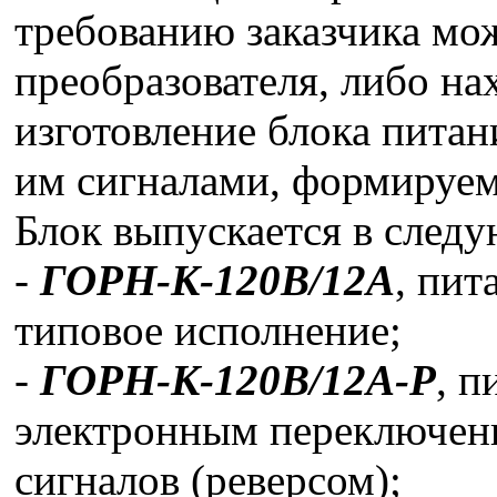
требованию заказчика мо
преобразователя, либо на
изготовление блока питан
им сигналами, формируе
Блок выпускается в след
-
ГОРН-К-120В/12А
, пит
типовое исполнение;
-
ГОРН-К-120В/12А-Р
, п
электронным переключен
сигналов (реверсом);