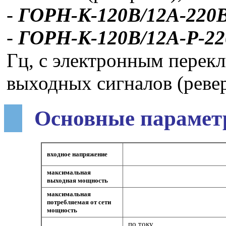
-
ГОРН-К-120В/12А-220
-
ГОРН-К-120В/12А-Р-2
Гц, с электронным перек
выходных сигналов (реве
Основные парамет
входное напряжение
максимальная
выходная мощность
максимальная
потребляемая от сети
мощность
по току