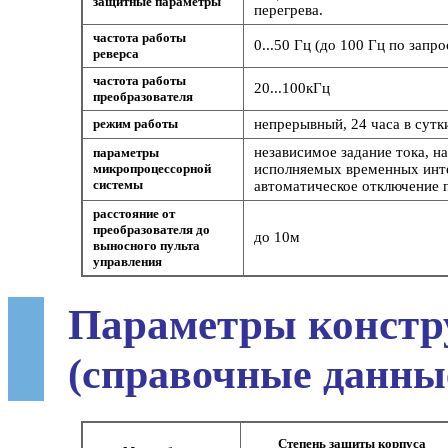
защитные параметры
перегрева.
частота работы
0...50 Гц (до 100 Гц по запро
реверса
частота работы
20...100кГц
преобразователя
режим работы
непрерывный, 24 часа в сутк
независимое задание тока, н
параметры
микропроцессорной
исполняемых временных инте
системы
автоматическое отключение 
расстояние от
преобразователя до
до 10м
выносного пульта
управления
Параметры констр
(справочные данны
Степень защиты корпуса