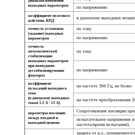
диапазон изменения
выходных параметров
по напряжению
коэффициент полезного
в диапазоне выходных мощнос
действия, КПД
точность установки
по току
(задание) выходных
по напряжению
параметров
точность
автоматической
по току
стабилизации
выходных параметров
при наихудших
по напряжению
дестабилизирующих
факторах
коэффициент
на частоте 300 Гц, не более
пульсаций выходного
тока
(в диапазоне выходных
на частоте преобразования 20
токов 1.2 А - 12 А)
Сопротивление изоляции при 
параметры изоляции
между входной и
испытательное напряжение и
выходной цепями
частота/время испытания).
защита от к.з., пониженного