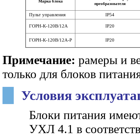
Марка блока
преобразователя
Пульт управления
IP54
ГОРН-К-120В/12А
IP20
ГОРН-К-120В/12А-Р
IP20
Примечание:
рамеры и ве
только для блоков питания
Условия эксплуата
Блоки питания имею
УХЛ 4.1 в соответст