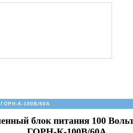
 ГОРН-К-100В/60А
нный блок питания 100 Вольт
ГОРН-К-100В/60А