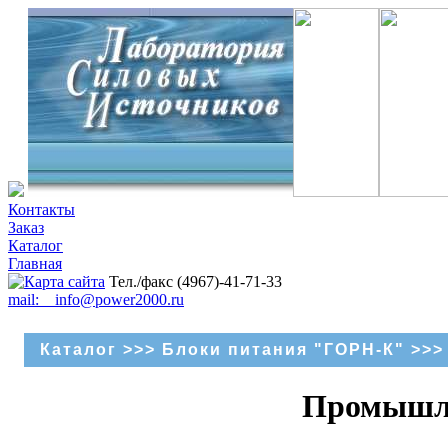
Контакты
Заказ
Каталог
Главная
Тел./факс (4967)-41-71-33
mail: info@power2000.ru
Каталог
>>>
Блоки питания "ГОРН-К"
>>>
Промышле