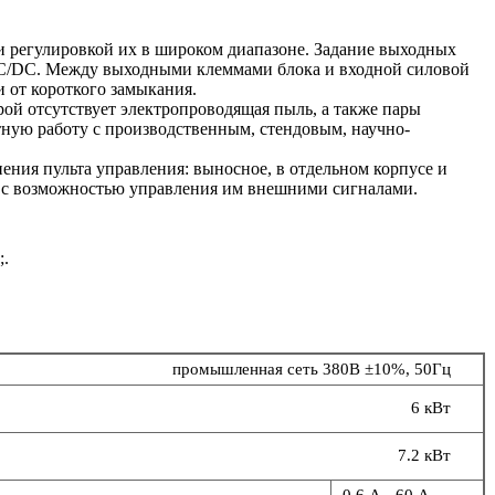
 регулировкой их в широком диапазоне. Задание выходных
C/DC. Между выходными клеммами блока и входной силовой
и от короткого замыкания.
рой отсутствует электропроводящая пыль, а также пары
тную работу с производственным, стендовым, научно-
ния пульта управления: выносное, в отдельном корпусе и
я, с возможностью управления им внешними сигналами.
;.
промышленная сеть 380В ±10%, 50Гц
6 кВт
7.2 кВт
0.6 А - 60 А