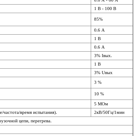
1 В - 100 В
85%
0.6 А
1 В
0.6 А
3% Iвых.
1 В
3% Uвых
3 %
10 %
5 МОм
/частота/время испытания).
2кВ/50Гц/1мин
рузочной цепи, перегрева.