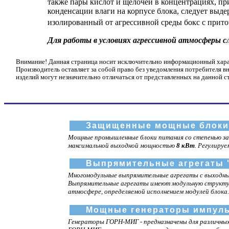
также пары кислот и щелочей в концентрациях, п
конденсации влаги на корпусе блока, следует выд
изолированный от агрессивной среды бокс с прито
Для работы в условиях агрессивной атмосферы 
Внимание! Данная страница носит исключительно информационный характ
Производитель оставляет за собой право без уведомления потребителя в
изделий могут незначительно отличаться от представленных на данной с
Защищенные мощные блоки 
Мощные промышленные блоки питания со степенью з
максимальной выходной мощностью
8 кВт
. Регулиру
Выпрямительные агрегаты 
Многомодульные выпрямительные агрегаты с выходным
Выпрямительные агрегаты имеют модульную структуру
атмосфере, определяемой исполнением модулей блока.
Мощные генераторы импуль
Генераторы ГОРН-МИГ - предназначены для различных