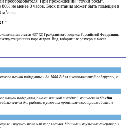
ии преобразователя. При прохождении "точки росы",
е 80% не менее 3 часов. Блок питания может быть помещен в
3
0 м
/час.
КГ"
оложениями статьи 437 (2) Гражданского кодекса Российской Федерации.
 эксплуатационных параметров. Вид, габаритные размеры и масса
низковольтной подгруппы и до
1000 В
для высоковольтной подгруппы, с
ковольтной подгруппы, с максимальной выходной мощностью
60 кВт
.
едназначены для работы в условиях промышленного производства в
 мощные импульсы тока или напряжения. Мощные импульсные генераторы