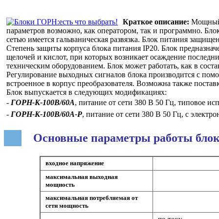
Краткое описание:
Мощный 
параметров возможно, как оператором, так и программно. Бл
сетью имеется гальваническая развязка. Блок питания защищен
Степень защиты корпуса блока питания IP20. Блок предназнач
щелочей и кислот, при которых возникает осаждение последни
техническим оборудованием. Блок может работать, как в соста
Регулирование выходных сигналов блока производится с по
встроенное в корпус преобразователя. Возможна также постав
Блок выпускается в следующих модификациях:
-
ГОРН-К-100В/60А
, питание от сети 380 В 50 Гц, типовое ис
-
ГОРН-К-100В/60А-Р
, питание от сети 380 В 50 Гц, с элект
Основные параметры работы бло
входное напряжение
максимальная выходная
мощность
максимальная потребляемая от
сети мощность
по току