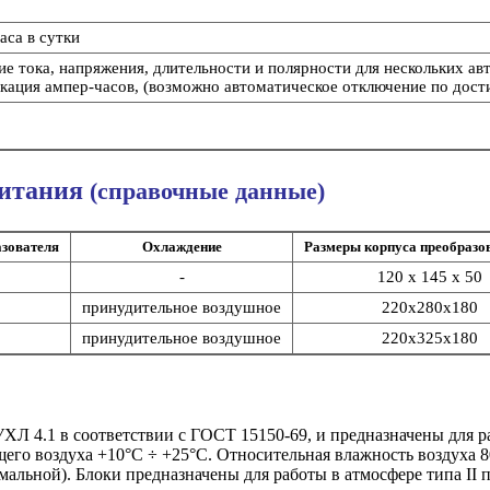
аса в сутки
ие тока, напряжения, длительности и полярности для нескольких а
кация ампер-часов, (возможно автоматическое отключение по дост
питания
(справочные данные)
азователя
Охлаждение
Размеры корпуса преобразо
-
120 х 145 х 50
принудительное воздушное
220х280х180
принудительное воздушное
220х325х180
ХЛ 4.1 в соответствии с ГОСТ 15150-69, и предназначены для 
его воздуха +10°С ÷ +25°С. Относительная влажность воздуха 
альной). Блоки предназначены для работы в атмосфере типа II