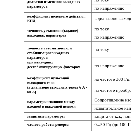
диапазон изменения выходных
параметров
по напряжению
коэффициент полезного действия,
в диапазоне выход
КПД
по току
точность установки (задание)
выходных параметров
по напряжению
точность автоматической
по току
стабилизации выходных
параметров
при наихудших
по напряжению
дестабилизирующих факторах
коэффициент пульсаций
на частоте 300 Гц,
выходного тока
(в диапазоне выходных токов 6 А -
на частоте преобра
60 А)
Сопротивление изо
параметры изоляции между
входной и выходной цепями
испытательное нап
защитные параметры
защита от к.з., п
частота работы реверса
0...50 Гц (до 100 