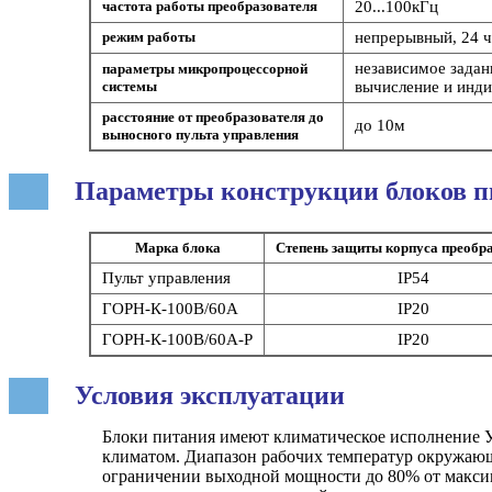
частота работы преобразователя
20...100кГц
режим работы
непрерывный, 24 ч
независимое задан
параметры микропроцессорной
системы
вычисление и инди
расстояние от преобразователя до
до 10м
выносного пульта управления
Параметры конструкции блоков 
Марка блока
Степень защиты корпуса преобр
Пульт управления
IP54
ГОРН-К-100В/60А
IP20
ГОРН-К-100В/60А-Р
IP20
Условия эксплуатации
Блоки питания имеют климатическое исполнение У
климатом. Диапазон рабочих температур окружающ
ограничении выходной мощности до 80% от максим