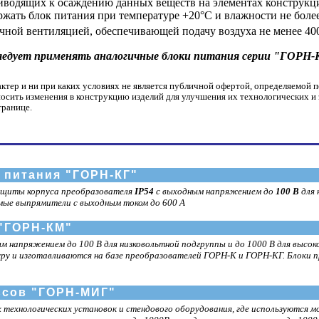
риводящих к осаждению данных веществ на элементах конструкц
ержать блок питания при температуре +20°С и влажности не боле
чной вентиляцией, обеспечивающей подачу воздуха не менее 40
следует применять аналогичные блоки питания серии "ГОРН-
ер и ни при каких условиях не является публичной офертой, определяемой п
носить изменения в конструкцию изделий для улучшения их технологических и
транице.
питания "ГОРН-КГ"
ащиты корпуса преобразователя
IP54
с выходным напряжением до
100 В
для 
емые выпрямители с выходным током до 600 А
"ГОРН-КМ"
 напряжением до 100 В для низковольтной подгруппы и до 1000 В для высо
 и изготавливаются на базе преобразователей ГОРН-К и ГОРН-КГ. Блоки пр
сов "ГОРН-МИГ"
 технологических установок и стендового оборудования, где используются