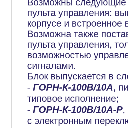
Возможны следующие 
пульта управления: вы
корпусе и встроенное 
Возможна также постав
пульта управления, то
возможностью управл
сигналами.
Блок выпускается в с
-
ГОРН-К-100В/10А
, п
типовое исполнение;
-
ГОРН-К-100В/10А-Р
,
с электронным перекл