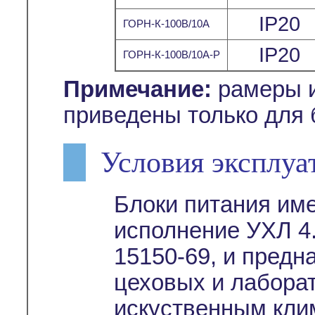
IP20
ГОРН-К-100В/10А
IP20
ГОРН-К-100В/10А-Р
Примечание:
рамеры и
приведены только для 
Условия эксплуа
Блоки питания им
исполнение УХЛ 4.
15150-69, и предн
цеховых и лабора
искуственным кли