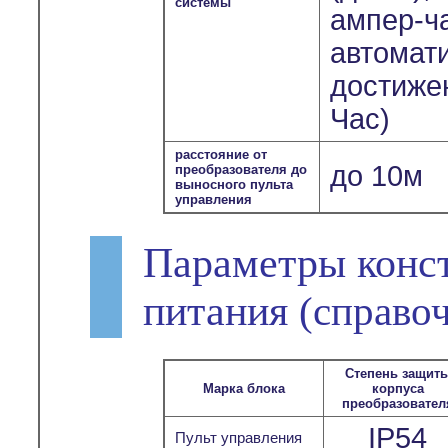
системы
ампер-ч
автомат
достиже
Час)
расстояние от
до 10м
преобразователя до
выносного пульта
управления
Параметры конс
питания
(справо
Степень защит
Марка блока
корпуса
преобразовател
IP54
Пульт управления