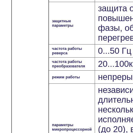
защита о
повышен
защитные
параметры
фазы, о
перегрев
0...50 Г
частота работы
реверса
20...100
частота работы
преобразователя
непрерыв
режим работы
независ
длитель
несколь
исполня
параметры
(до 20),
микропроцессорной