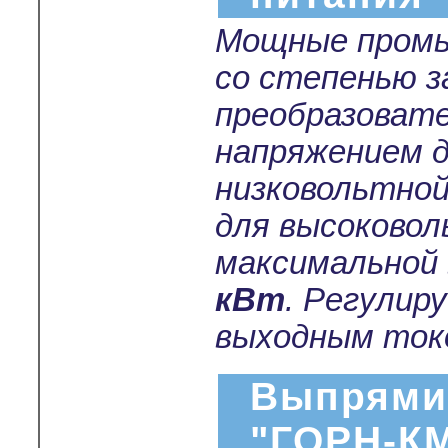
Мощные промы
со степенью 
преобразоват
напряжением 
низковольтной
для высоковол
максимальной
кВт
. Регулир
выходным токо
Выпрями
"ГОРН-К