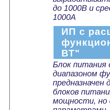
до 1000В и ср
1000А
ИП с ра
функцио
ВТ"
Блок питания
диапазоном ф
предназначен 
блоков питани
мощности, но