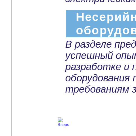
Несерийн
оборудо
В разделе пре
успешный опы
разработке и 
оборудования 
требованиям з
Copyright © 2003-2026
Л-С-И