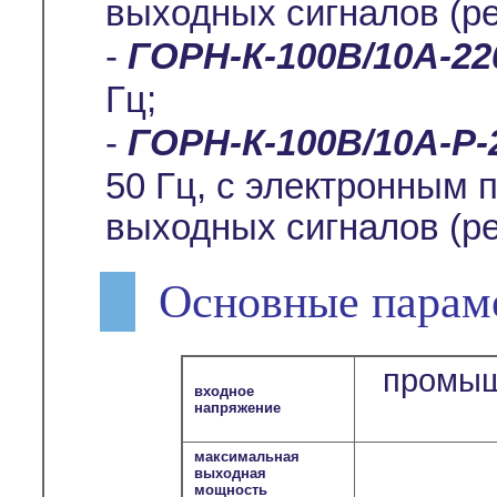
выходных сигналов (р
-
ГОРН-К-100В/10А-22
Гц;
-
ГОРН-К-100В/10А-Р-
50 Гц, с электронным
выходных сигналов (р
Основные парам
промыш
входное
напряжение
максимальная
выходная
мощность