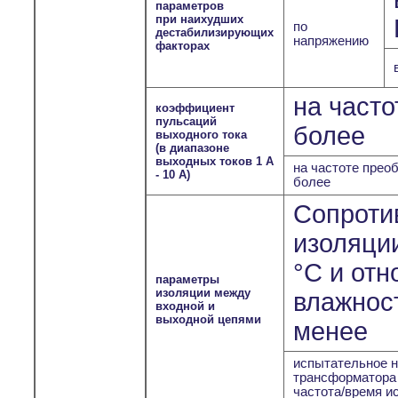
параметров
при наихудших
по
дестабилизирующих
напряжению
факторах
на часто
коэффициент
пульсаций
более
выходного тока
(в диапазоне
выходных токов 1 А
на частоте преоб
- 10 А)
более
Сопроти
изоляции
°С и отн
параметры
изоляции между
влажност
входной и
выходной цепями
менее
испытательное н
трансформатора
частота/время и