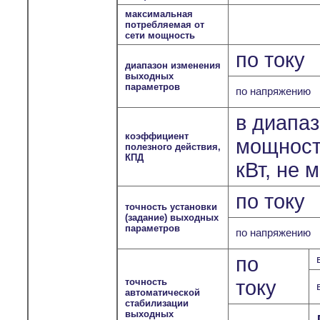
максимальная
потребляемая от
сети мощность
по току
диапазон изменения
выходных
параметров
по напряжению
в диапа
коэффициент
мощносте
полезного действия,
КПД
кВт, не 
по току
точность установки
(задание) выходных
параметров
по напряжению
по
точность
току
автоматической
стабилизации
выходных