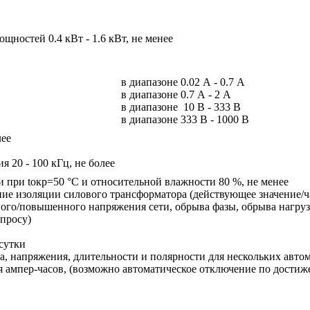
щностей 0.4 кВт - 1.6 кВт, не менее
в диапазоне 0.02 А - 0.7 А
в диапазоне 0.7 А - 2 А
в диапазоне 10 В - 333 В
в диапазоне 333 В - 1000 В
лее
я 20 - 100 кГц, не более
 при tокр=50 °С и относительной влажности 80 %, не менее
ие изоляции силового трансформатора (действующее значение/ч
ного/повышенного напряжения сети, обрыва фазы, обрыва нагруз
апросу)
сутки
ка, напряжения, длительности и полярности для нескольких авто
 ампер-часов, (возможно автоматическое отключение по достиже