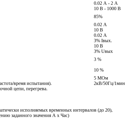
0.02 А - 2 А
10 В - 1000 В
85%
0.02 А
10 В
0.02 А
3% Iвых.
10 В
3% Uвых
3 %
10 %
5 МОм
астота/время испытания).
2кВ/50Гц/1мин
очной цепи, перегрева.
матически исполняемых временных интервалов (до 20),
нию заданного значения А х Час)