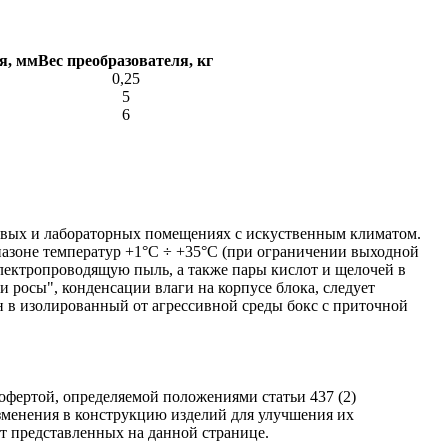
я, мм
Вес преобразователя, кг
0,25
5
6
ховых и лабораторных помещениях с искуственным климатом.
азоне температур +1°С ÷ +35°С (при ограничении выходной
лектропроводящую пыль, а также пары кислот и щелочей в
росы", конденсации влаги на корпусе блока, следует
н в изолированный от агрессивной среды бокс с приточной
фертой, определяемой положениями статьи 437 (2)
изменения в конструкцию изделий для улучшения их
от представленных на данной странице.