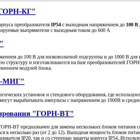
"ГОРН-КГ"
рпуса преобразователя
IP54
с выходным напряжением до
100 В
улируемые выпрямители с выходным током до 600 А
"
ением до 100 В для низковольтной подгруппы и до 1000 В для
ю структуру и изготавливаются на базе преобразователей ГОРН
лнением модулей блока.
Н-МИГ"
гических установок и стендового оборудования, где использу
могут вырабатывать импульсы c напряжением до 1000В и средн
нирования "ГОРН-ВТ"
ОРН-ВТ предназначен для замены нескольких блоков питания 
я в несколько раз (от 2 до 12). Выходная мощность блоков пита
зователя IP20, так и со степенью защиты корпуса IP54. Исполь