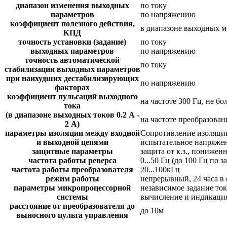
диапазон изменения выходных
по току
параметров
по напряжению
коэффициент полезного действия,
в диапазоне выходных мо
КПД
точность установки (задание)
по току
выходных параметров
по напряжению
точность автоматической
по току
стабилизации выходных параметров
при наихудших дестабилизирующих
по напряжению
факторах
коэффициент пульсаций выходного
на частоте 300 Гц, не бо
тока
(в диапазоне выходных токов 0.2 А -
на частоте преобразовани
2 А)
параметры изоляции между входной
Сопротивление изоляции
и выходной цепями
испытательное напряжен
защитные параметры
защита от к.з., понижен
частота работы реверса
0...50 Гц (до 100 Гц по з
частота работы преобразователя
20...100кГц
режим работы
непрерывный, 24 часа в 
параметры микропроцессорной
независимое задание то
системы
вычисление и индикация
расстояние от преобразователя до
до 10м
выносного пульта управления