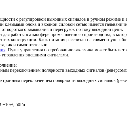
ности с регулировкой выходных сигналов в ручном режиме и ав
клеммами блока и входной силовой сетью имеется гальваническ
 от короткого замыкания и перегрузок по току выходной цепи.
н для работы в атмосфере промышленного производства, в котор
ментах конструкции. Блок питания рассчитан на совместную раб
я, так и самостоятельно.
ния
. Пульт управления по требованию заказчика может быть встр
ью управления внешними сигналами.
полнение;
ронным переключением полярности выходных сигналов (реверсом)
 электронным переключением полярности выходных сигналов (реве
В ±10%, 50Гц