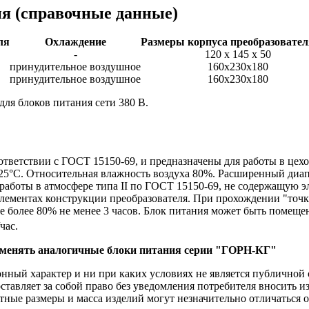
ия
(справочные данные)
ля
Охлаждение
Размеры корпуса преобразовател
-
120 х 145 х 50
принудительное воздушное
160х230х180
принудительное воздушное
160х230х180
для блоков питания сети 380 В.
ответствии с ГОСТ 15150-69, и предназначены для работы в це
25°С. Относительная влажность воздуха 80%. Расширенный диап
работы в атмосфере типа II по ГОСТ 15150-69, не содержащую э
ементах конструкции преобразователя. При прохождении "точки 
е более 80% не менее 3 часов. Блок питания может быть помеще
/час.
рименять аналогичные блоки питания серии "ГОРН-КГ"
ый характер и ни при каких условиях не является публичной о
ставляет за собой право без уведомления потребителя вносить 
тные размеры и масса изделий могут незначительно отличаться 