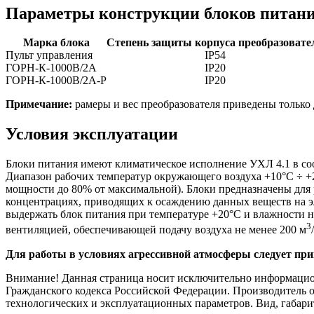
Параметры конструкции блоков питан
Марка блока
Степень защиты корпуса преобразовате
Пульт управления
IP54
ГОРН-К-1000В/2А
IP20
ГОРН-К-1000В/2А-Р
IP20
Примечание:
рамеры и вес преобразователя приведены только 
Условия эксплуатации
Блоки питания имеют климатическое исполнение УХЛ 4.1 в со
Диапазон рабочих температур окружающего воздуха +10°С ÷ +
мощности до 80% от максимальной). Блоки предназначены для 
концентрациях, приводящих к осаждению данных веществ на эл
выдержать блок питания при температуре +20°С и влажности н
3
вентиляцией, обеспечивающей подачу воздуха не менее 200 м
Для работы в условиях агрессивной атмосферы следует п
Внимание! Данная страница носит исключительно информационн
Гражданского кодекса Российской Федерации. Производитель о
технологических и эксплуатационных параметров. Вид, габари