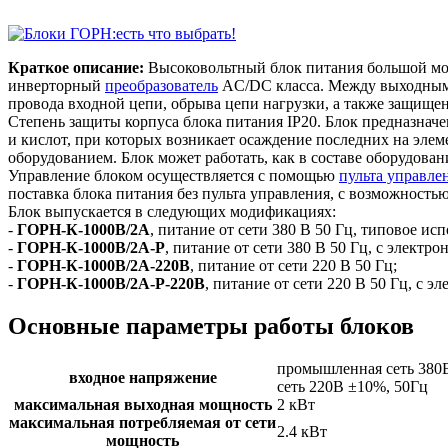
Краткое описание:
Высоковольтный блок питания большой мощ
инверторный
преобразователь
AC/DC класса. Между выходными 
провода входной цепи, обрыва цепи нагрузки, а также защищен
Степень защиты корпуса блока питания IP20. Блок предназначе
и кислот, при которых возникает осаждение последних на эле
оборудованием. Блок может работать, как в составе оборудовани
Управление блоком осуществляется с помощью
пульта управле
поставка блока питания без пульта управления, с возможност
Блок выпускается в следующих модификациях:
-
ГОРН-К-1000В/2А
, питание от сети 380 В 50 Гц, типовое ис
-
ГОРН-К-1000В/2А-Р
, питание от сети 380 В 50 Гц, с элект
-
ГОРН-К-1000В/2А-220В
, питание от сети 220 В 50 Гц;
-
ГОРН-К-1000В/2А-Р-220В
, питание от сети 220 В 50 Гц, с
Основные параметры работы блоков
промышленная сеть 380
входное напряжение
сеть 220В ±10%, 50Гц
максимальная выходная мощность
2 кВт
максимальная потребляемая от сети
2.4 кВт
мощность